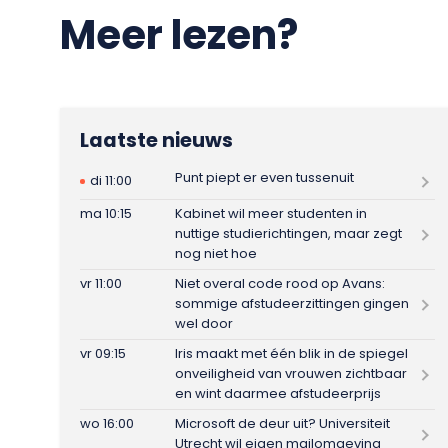
Meer lezen?
Laatste nieuws
Punt piept er even tussenuit
di 11:00
ma 10:15
Kabinet wil meer studenten in
nuttige studierichtingen, maar zegt
nog niet hoe
vr 11:00
Niet overal code rood op Avans:
sommige afstudeerzittingen gingen
wel door
vr 09:15
Iris maakt met één blik in de spiegel
onveiligheid van vrouwen zichtbaar
en wint daarmee afstudeerprijs
wo 16:00
Microsoft de deur uit? Universiteit
Utrecht wil eigen mailomgeving