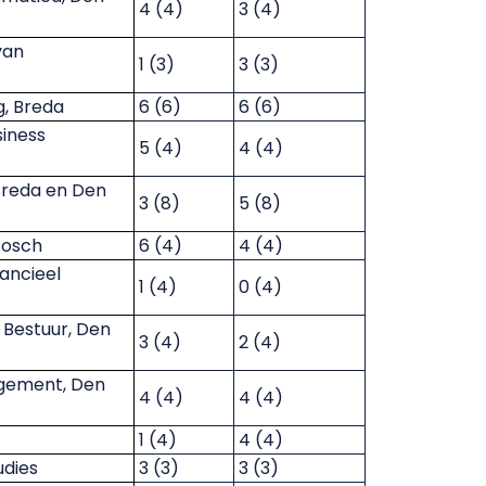
4 (4)
3 (4)
van
1 (3)
3 (3)
, Breda
6 (6)
6 (6)
iness
5 (4)
4 (4)
Breda en Den
3 (8)
5 (8)
Bosch
6 (4)
4 (4)
ancieel
1 (4)
0 (4)
Bestuur, Den
3 (4)
2 (4)
agement, Den
4 (4)
4 (4)
1 (4)
4 (4)
udies
3 (3)
3 (3)