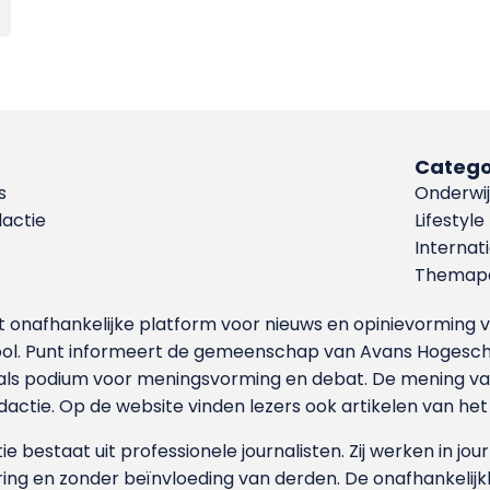
Catego
s
Onderwij
dactie
Lifestyle
Internat
Themapa
et onafhankelijke platform voor nieuws en opinievormin
ool. Punt informeert de gemeenschap van Avans Hogesch
als podium voor meningsvorming en debat. De mening van 
dactie. Op de website vinden lezers ook artikelen van he
e bestaat uit professionele journalisten. Zij werken in jour
ing en zonder beïnvloeding van derden. De onafhankelijk