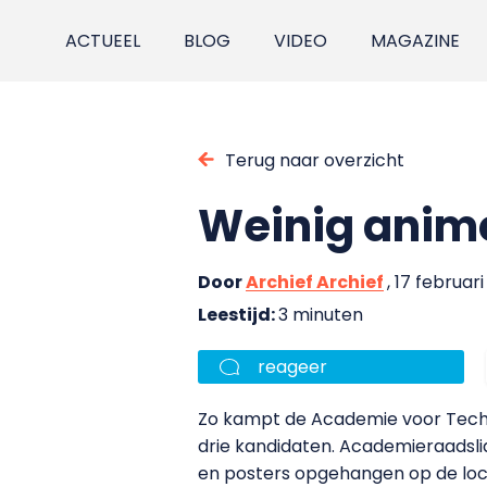
ACTUEEL
BLOG
VIDEO
MAGAZINE
Terug naar overzicht
Weinig anim
Door
Archief Archief
, 17 februar
Leestijd:
3 minuten
reageer
Zo kampt de Academie voor Techn
drie kandidaten. Academieraadslid
en posters opgehangen op de loca