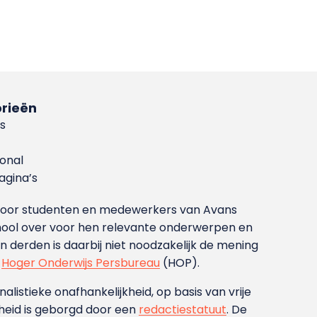
rieën
s
ional
gina’s
g voor studenten en medewerkers van Avans
ool over voor hen relevante onderwerpen en
derden is daarbij niet noodzakelijk de mening
t
Hoger Onderwijs Persbureau
(HOP).
nalistieke onafhankelijkheid, op basis van vrije
heid is geborgd door een
redactiestatuut
. De