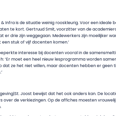
Infra is de situatie weinig rooskleurig. Voor een ideale
en te kort. Gertruud Smit, voorzitter van de academieraad:
 er drie zijn weggegaan. Medewerkers zijn moeilijker war
ot een stuk of vijf docenten komen.’
 beperkte interesse bij docenten vooral in de samensmel
osch: ‘Er moet een heel nieuw lesprogramma worden sam
 zo dat ze het niet willen, maar docenten hebben er geen ti
.’
ving|St. Joost bewijst dat het ook anders kan. De locat
s over de verkiezingen. Op de affiches moesten vrouweli
.