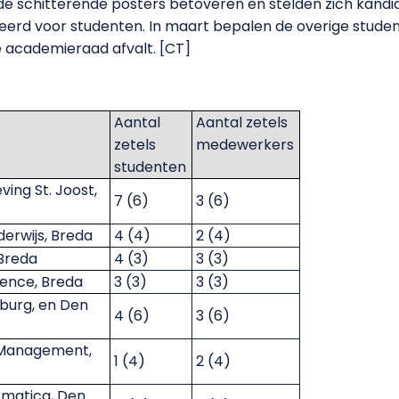
 de schitterende posters betoveren en stelden zich kand
rveerd voor studenten. In maart bepalen de overige stud
e academieraad afvalt. [CT]
Aantal
Aantal zetels
zetels
medewerkers
studenten
ing St. Joost,
7 (6)
3 (6)
erwijs, Breda
4 (4)
2 (4)
 Breda
4 (3)
3 (3)
ence, Breda
3 (3)
3 (3)
lburg, en Den
4 (6)
3 (6)
 Management,
1 (4)
2 (4)
rmatica, Den