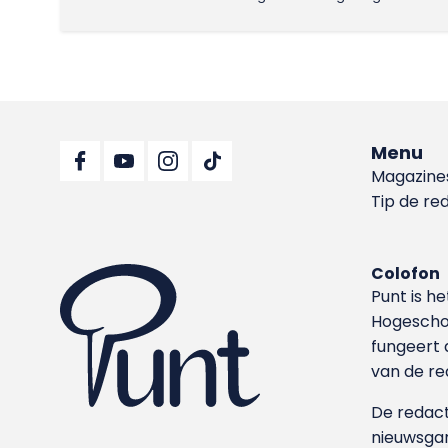
Menu
Magazine
Tip de re
Colofon
Punt is h
Hoge­sch
fungeert 
van de re
De redacti
nieuwsgar