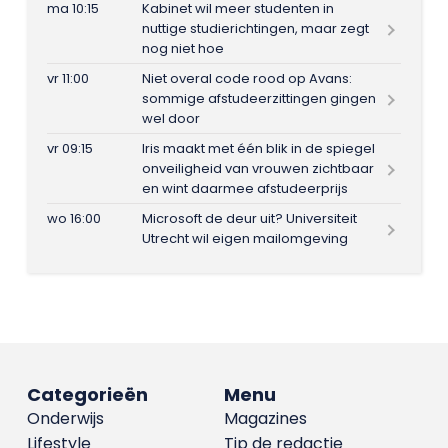
ma 10:15
Kabinet wil meer studenten in
nuttige studierichtingen, maar zegt
nog niet hoe
vr 11:00
Niet overal code rood op Avans:
sommige afstudeerzittingen gingen
wel door
vr 09:15
Iris maakt met één blik in de spiegel
onveiligheid van vrouwen zichtbaar
en wint daarmee afstudeerprijs
wo 16:00
Microsoft de deur uit? Universiteit
Utrecht wil eigen mailomgeving
Categorieën
Menu
Onderwijs
Magazines
Lifestyle
Tip de redactie