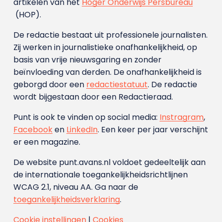
artikelen van het
Hoger Onderwijs Persbureau
(HOP).
De redactie bestaat uit professionele journalisten.
Zij werken in journalistieke onafhankelijkheid, op
basis van vrije nieuwsgaring en zonder
beïnvloeding van derden. De onafhankelijkheid is
geborgd door een
redactiestatuut
. De redactie
wordt bijgestaan door een Redactieraad.
Punt is ook te vinden op social media:
Instragram
,
Facebook
en
LinkedIn
. Een keer per jaar verschijnt
er een magazine.
De website punt.avans.nl voldoet gedeeltelijk aan
de internationale toegankelijkheidsrichtlijnen
WCAG 2.1, niveau AA. Ga naar de
toegankelijkheidsverklaring
.
Cookie instellingen
|
Cookies