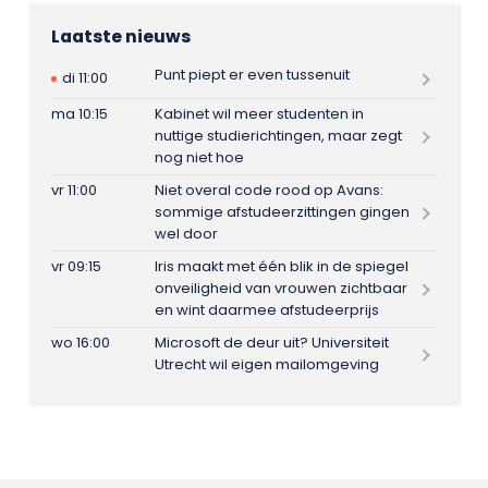
Laatste nieuws
Punt piept er even tussenuit
di 11:00
ma 10:15
Kabinet wil meer studenten in
nuttige studierichtingen, maar zegt
nog niet hoe
vr 11:00
Niet overal code rood op Avans:
sommige afstudeerzittingen gingen
wel door
vr 09:15
Iris maakt met één blik in de spiegel
onveiligheid van vrouwen zichtbaar
en wint daarmee afstudeerprijs
wo 16:00
Microsoft de deur uit? Universiteit
Utrecht wil eigen mailomgeving