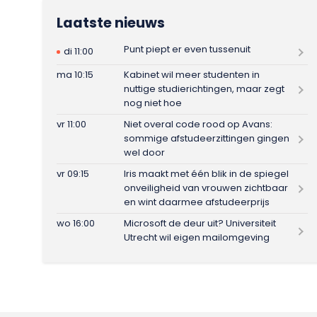
Laatste nieuws
Punt piept er even tussenuit
di 11:00
ma 10:15
Kabinet wil meer studenten in
nuttige studierichtingen, maar zegt
nog niet hoe
vr 11:00
Niet overal code rood op Avans:
sommige afstudeerzittingen gingen
wel door
vr 09:15
Iris maakt met één blik in de spiegel
onveiligheid van vrouwen zichtbaar
en wint daarmee afstudeerprijs
wo 16:00
Microsoft de deur uit? Universiteit
Utrecht wil eigen mailomgeving