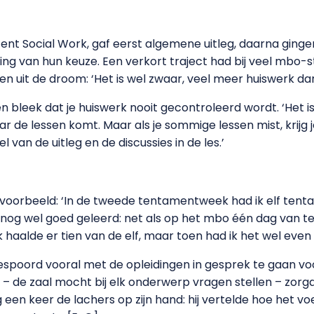
ent Social Work, gaf eerst algemene uitleg, daarna ginge
ing van hun keuze. Een verkort traject had bij veel mbo
n uit de droom: ‘Het is wel zwaar, veel meer huiswerk d
 bleek dat je huiswerk nooit gecontroleerd wordt. ‘Het i
r de lessen komt. Maar als je sommige lessen mist, krijg je
 van de uitleg en de discussies in de les.’
orbeeld: ‘In de tweede tentamentweek had ik elf tentam
 nog wel goed geleerd: net als op het mbo één dag van tev
 haalde er tien van de elf, maar toen had ik het wel even
oord vooral met de opleidingen in gesprek te gaan voo
 – de zaal mocht bij elk onderwerp vragen stellen – zorgd
een keer de lachers op zijn hand: hij vertelde hoe het v