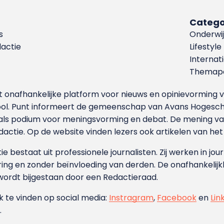
Catego
s
Onderwij
dactie
Lifestyle
Internat
Themapa
et onafhankelijke platform voor nieuws en opinievormin
ool. Punt informeert de gemeenschap van Avans Hogesch
als podium voor meningsvorming en debat. De mening van 
dactie. Op de website vinden lezers ook artikelen van he
e bestaat uit professionele journalisten. Zij werken in jour
ing en zonder beïnvloeding van derden. De onafhankelijk
wordt bijgestaan door een Redactieraad.
ok te vinden op social media:
Instragram
,
Facebook
en
Lin
.