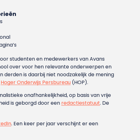
rieën
s
ional
gina’s
g voor studenten en medewerkers van Avans
ool over voor hen relevante onderwerpen en
derden is daarbij niet noodzakelijk de mening
t
Hoger Onderwijs Persbureau
(HOP).
nalistieke onafhankelijkheid, op basis van vrije
heid is geborgd door een
redactiestatuut
. De
kedIn
. Een keer per jaar verschijnt er een