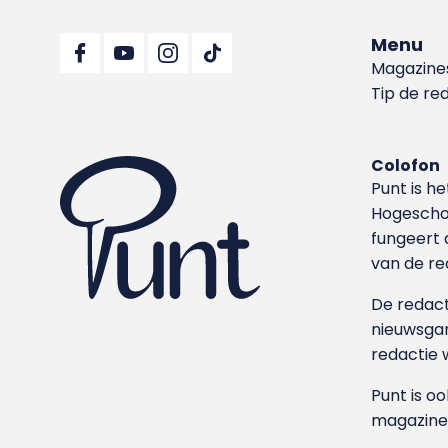
Menu
Magazine
Tip de re
Colofon
Punt is h
Hoge­sch
fungeert 
van de re
De redacti
nieuwsgar
redactie 
Punt is o
magazine