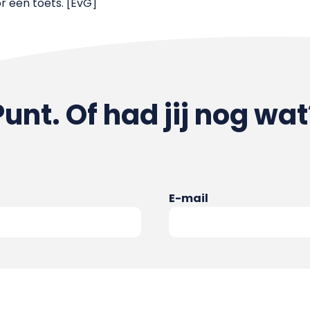
or een toets. [EvG]
Punt. Of had jij nog wat
E-mail