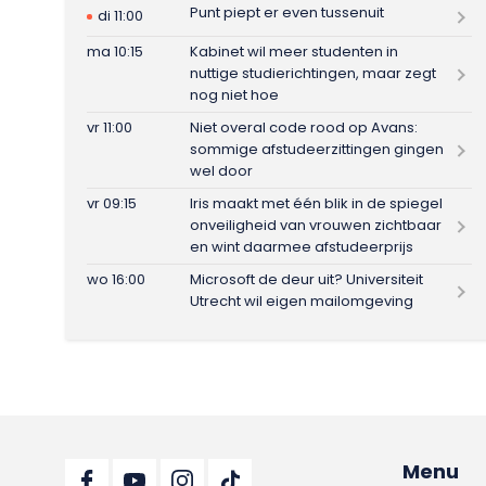
Punt piept er even tussenuit
di 11:00
ma 10:15
Kabinet wil meer studenten in
nuttige studierichtingen, maar zegt
nog niet hoe
vr 11:00
Niet overal code rood op Avans:
sommige afstudeerzittingen gingen
wel door
vr 09:15
Iris maakt met één blik in de spiegel
onveiligheid van vrouwen zichtbaar
en wint daarmee afstudeerprijs
wo 16:00
Microsoft de deur uit? Universiteit
Utrecht wil eigen mailomgeving
Menu