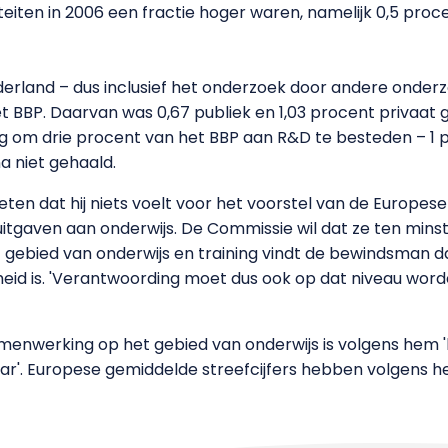
eiten in 2006 een fractie hoger waren, namelijk 0,5 proc
erland – dus inclusief het onderzoek door andere onderzo
t BBP. Daarvan was 0,67 publiek en 1,03 procent privaat 
g om drie procent van het BBP aan R&D te besteden – 1 
a niet gehaald.
eten dat hij niets voelt voor het voorstel van de Europe
itgaven aan onderwijs. De Commissie wil dat ze ten min
 gebied van onderwijs en training vindt de bewindsman da
eid is. 'Verantwoording moet dus ook op dat niveau word
werking op het gebied van onderwijs is volgens hem 'bo
aar'. Europese gemiddelde streefcijfers hebben volgen