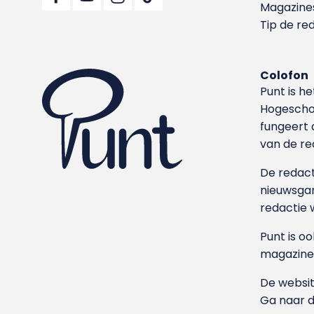
Magazine
Tip de re
Colofon
Punt is h
Hoge­sch
fungeert 
van de re
De redacti
nieuwsgar
redactie 
Punt is o
magazine
De websit
Ga naar 