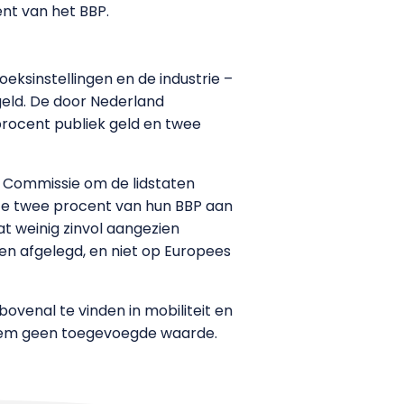
ent van het BBP.
eksinstellingen en de industrie –
geld. De door Nederland
procent publiek geld en twee
se Commissie om de lidstaten
ste twee procent van hun BBP aan
t weinig zinvol aangezien
en afgelegd, en niet op Europees
venal te vinden in mobiliteit en
s hem geen toegevoegde waarde.