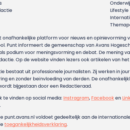
s
Onderwij
dactie
Lifestyle
Internat
Themapa
et onafhankelijke platform voor nieuws en opinievormin
ool. Punt informeert de gemeenschap van Avans Hogesch
als podium voor meningsvorming en debat. De mening van 
dactie. Op de website vinden lezers ook artikelen van he
e bestaat uit professionele journalisten. Zij werken in jour
ing en zonder beïnvloeding van derden. De onafhankelijk
wordt bijgestaan door een Redactieraad.
ok te vinden op social media:
Instragram
,
Facebook
en
Lin
.
e punt.avans.nl voldoet gedeeltelijk aan de internationale
de
toegankelijkheidsverklaring
.