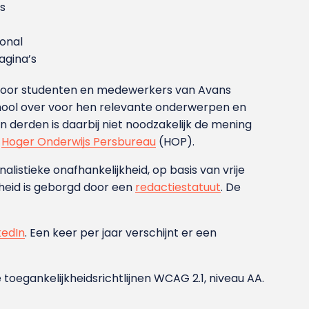
s
ional
gina’s
g voor studenten en medewerkers van Avans
ool over voor hen relevante onderwerpen en
derden is daarbij niet noodzakelijk de mening
t
Hoger Onderwijs Persbureau
(HOP).
nalistieke onafhankelijkheid, op basis van vrije
heid is geborgd door een
redactiestatuut
. De
kedIn
. Een keer per jaar verschijnt er een
 toegankelijkheidsrichtlijnen WCAG 2.1, niveau AA.