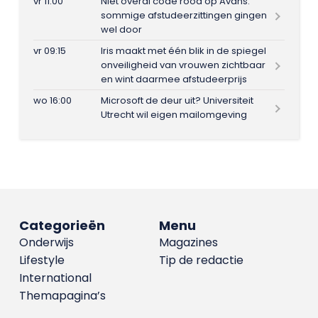
vr 11:00
Niet overal code rood op Avans:
sommige afstudeerzittingen gingen
wel door
vr 09:15
Iris maakt met één blik in de spiegel
onveiligheid van vrouwen zichtbaar
en wint daarmee afstudeerprijs
wo 16:00
Microsoft de deur uit? Universiteit
Utrecht wil eigen mailomgeving
Categorieën
Menu
Onderwijs
Magazines
Lifestyle
Tip de redactie
International
Themapagina’s