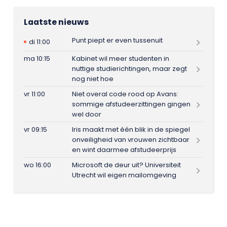
Laatste nieuws
Punt piept er even tussenuit
di 11:00
ma 10:15
Kabinet wil meer studenten in
nuttige studierichtingen, maar zegt
nog niet hoe
vr 11:00
Niet overal code rood op Avans:
sommige afstudeerzittingen gingen
wel door
vr 09:15
Iris maakt met één blik in de spiegel
onveiligheid van vrouwen zichtbaar
en wint daarmee afstudeerprijs
wo 16:00
Microsoft de deur uit? Universiteit
Utrecht wil eigen mailomgeving