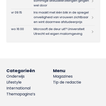
sommige afstudeerzittingen gingen
wel door
vr 09:15
Iris maakt met één blik in de spiegel
onveiligheid van vrouwen zichtbaar
en wint daarmee afstudeerprijs
wo 16:00
Microsoft de deur uit? Universiteit
Utrecht wil eigen mailomgeving
Categorieën
Menu
Onderwijs
Magazines
Lifestyle
Tip de redactie
International
Themapagina’s