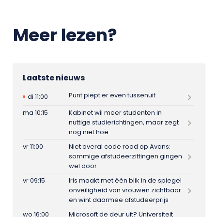
Meer lezen?
Laatste nieuws
Punt piept er even tussenuit
di 11:00
ma 10:15
Kabinet wil meer studenten in
nuttige studierichtingen, maar zegt
nog niet hoe
vr 11:00
Niet overal code rood op Avans:
sommige afstudeerzittingen gingen
wel door
vr 09:15
Iris maakt met één blik in de spiegel
onveiligheid van vrouwen zichtbaar
en wint daarmee afstudeerprijs
wo 16:00
Microsoft de deur uit? Universiteit