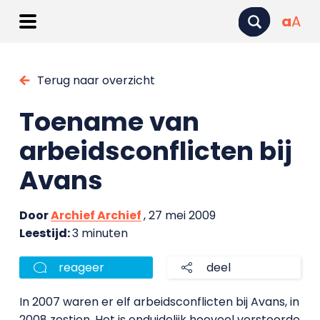
a
A
Terug naar overzicht
Toename van
arbeidsconflicten bij
Avans
Door
Archief Archief
, 27 mei 2009
Leestijd:
3 minuten
reageer
deel
In 2007 waren er elf arbeidsconflicten bij Avans, in
2008 zestien. Het is onduidelijk hoeveel verstoorde