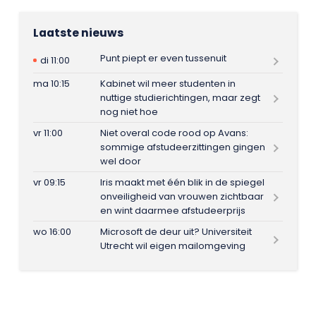
Laatste nieuws
Punt piept er even tussenuit
di 11:00
ma 10:15
Kabinet wil meer studenten in
nuttige studierichtingen, maar zegt
nog niet hoe
vr 11:00
Niet overal code rood op Avans:
sommige afstudeerzittingen gingen
wel door
vr 09:15
Iris maakt met één blik in de spiegel
onveiligheid van vrouwen zichtbaar
en wint daarmee afstudeerprijs
wo 16:00
Microsoft de deur uit? Universiteit
Utrecht wil eigen mailomgeving