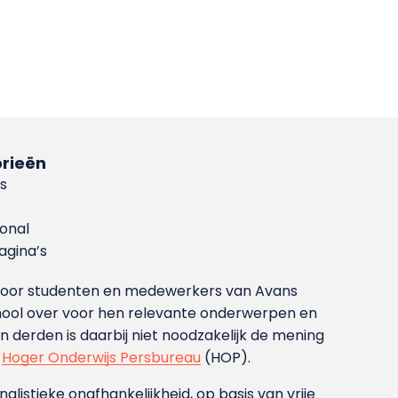
rieën
s
ional
gina’s
g voor studenten en medewerkers van Avans
ool over voor hen relevante onderwerpen en
derden is daarbij niet noodzakelijk de mening
t
Hoger Onderwijs Persbureau
(HOP).
nalistieke onafhankelijkheid, op basis van vrije