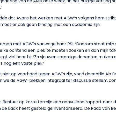
adering van de AMR deze week. ‘In het huidige verslag s
’
de dat Avans het werken met AGW’s volgens hem strikt g
moet er ook geen binding met een academie zijn.’
lemen met AGW’s vanwege haar RSI. ‘Daarom staat mijn 
om elke ochtend een plek te moeten zoeken en dan mijn tafe
Burgt viel haar bij: ‘Zo sjouwen sommige docenten muizen
 nog een vaste plek.’
et op voorhand tegen AGW’s zijn, vond docentlid Ab Bob
we de AGW-plekken integraal ter discussie stellen’, con
n Bestuur op korte termijn een aanvullend rapport naar 
 de kaak heeft gesteld geïnventariseerd. De Raad van Be