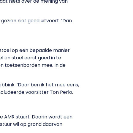
taat niets over de mening van
ezien niet goed uitvoert. ‘Dan
stoel op een bepaalde manier
l en stoel eerst goed in te
 en toetsenborden mee. In de
bink. ‘Daar ben ik het mee eens,
cludeerde voorzitter Ton Perlo.
de AMR stuurt. Daarin wordt een
stuur wil op grond daarvan