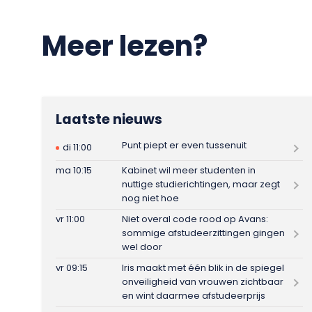
Meer lezen?
Laatste nieuws
Punt piept er even tussenuit
di 11:00
ma 10:15
Kabinet wil meer studenten in
nuttige studierichtingen, maar zegt
nog niet hoe
vr 11:00
Niet overal code rood op Avans:
sommige afstudeerzittingen gingen
wel door
vr 09:15
Iris maakt met één blik in de spiegel
onveiligheid van vrouwen zichtbaar
en wint daarmee afstudeerprijs