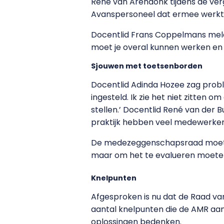
René van Arendonk tijdens de verg
Avanspersoneel dat ermee werkt.
Docentlid Frans Coppelmans meld
moet je overal kunnen werken en 
Sjouwen met toetsenborden
Docentlid Adinda Hozee zag prob
ingesteld. Ik zie het niet zitten 
stellen.’ Docentlid René van der 
praktijk hebben veel medewerkers
De medezeggenschapsraad moet ni
maar om het te evalueren moeten 
Knelpunten
Afgesproken is nu dat de Raad va
aantal knelpunten die de AMR aan
oplossingen bedenken.