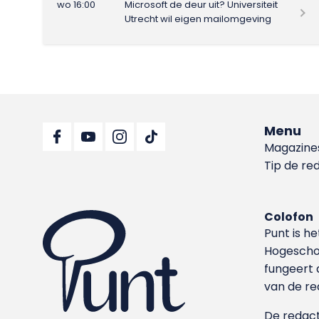
wo 16:00
Microsoft de deur uit? Universiteit
Utrecht wil eigen mailomgeving
Menu
Magazine
Tip de re
Colofon
Punt is h
Hoge­sch
fungeert 
van de re
De redacti