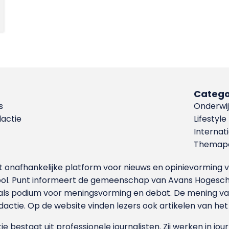
Catego
s
Onderwij
dactie
Lifestyle
Internat
Themapa
et onafhankelijke platform voor nieuws en opinievormin
ool. Punt informeert de gemeenschap van Avans Hogesch
als podium voor meningsvorming en debat. De mening van 
dactie. Op de website vinden lezers ook artikelen van he
e bestaat uit professionele journalisten. Zij werken in jour