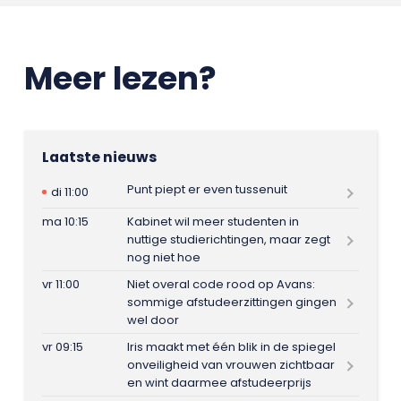
Meer lezen?
Laatste nieuws
Punt piept er even tussenuit
di 11:00
ma 10:15
Kabinet wil meer studenten in
nuttige studierichtingen, maar zegt
nog niet hoe
vr 11:00
Niet overal code rood op Avans:
sommige afstudeerzittingen gingen
wel door
vr 09:15
Iris maakt met één blik in de spiegel
onveiligheid van vrouwen zichtbaar
en wint daarmee afstudeerprijs