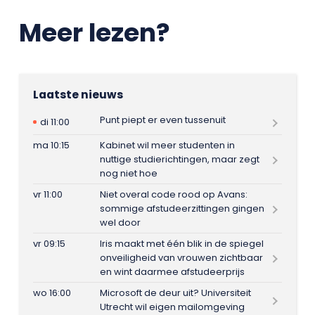
Meer lezen?
Laatste nieuws
Punt piept er even tussenuit
di 11:00
ma 10:15
Kabinet wil meer studenten in
nuttige studierichtingen, maar zegt
nog niet hoe
vr 11:00
Niet overal code rood op Avans:
sommige afstudeerzittingen gingen
wel door
vr 09:15
Iris maakt met één blik in de spiegel
onveiligheid van vrouwen zichtbaar
en wint daarmee afstudeerprijs
wo 16:00
Microsoft de deur uit? Universiteit
Utrecht wil eigen mailomgeving