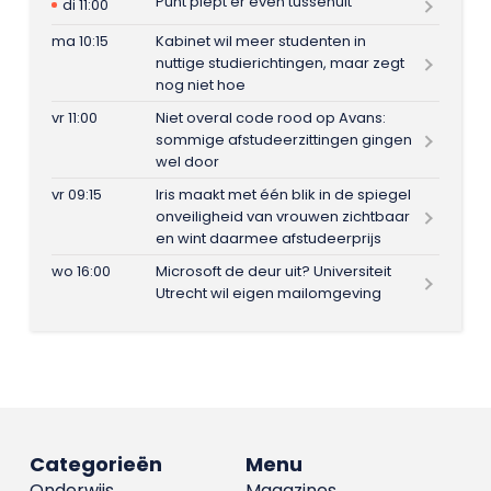
Punt piept er even tussenuit
di 11:00
ma 10:15
Kabinet wil meer studenten in
nuttige studierichtingen, maar zegt
nog niet hoe
vr 11:00
Niet overal code rood op Avans:
sommige afstudeerzittingen gingen
wel door
vr 09:15
Iris maakt met één blik in de spiegel
onveiligheid van vrouwen zichtbaar
en wint daarmee afstudeerprijs
wo 16:00
Microsoft de deur uit? Universiteit
Utrecht wil eigen mailomgeving
Categorieën
Menu
Onderwijs
Magazines