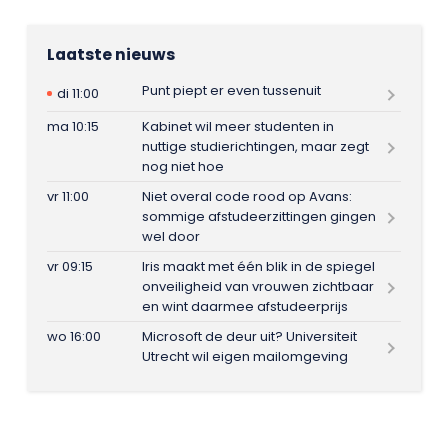
Laatste nieuws
Punt piept er even tussenuit
di 11:00
ma 10:15
Kabinet wil meer studenten in
nuttige studierichtingen, maar zegt
nog niet hoe
vr 11:00
Niet overal code rood op Avans:
sommige afstudeerzittingen gingen
wel door
vr 09:15
Iris maakt met één blik in de spiegel
onveiligheid van vrouwen zichtbaar
en wint daarmee afstudeerprijs
wo 16:00
Microsoft de deur uit? Universiteit
Utrecht wil eigen mailomgeving