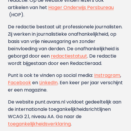
redactie. Op de website vinden lezers ook
artikelen van het
Hoger Onderwijs Persbureau
(HOP).
De redactie bestaat uit professionele journalisten.
Zij werken in journalistieke onafhankelijkheid, op
basis van vrije nieuwsgaring en zonder
beïnvloeding van derden. De onafhankelijkheid is
geborgd door een
redactiestatuut
. De redactie
wordt bijgestaan door een Redactieraad.
Punt is ook te vinden op social media:
Instragram
,
Facebook
en
LinkedIn
. Een keer per jaar verschijnt
er een magazine.
De website punt.avans.nl voldoet gedeeltelijk aan
de internationale toegankelijkheidsrichtlijnen
WCAG 2.1, niveau AA. Ga naar de
toegankelijkheidsverklaring
.