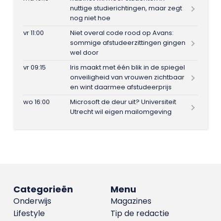
nuttige studierichtingen, maar zegt
nog niet hoe
vr 11:00
Niet overal code rood op Avans:
sommige afstudeerzittingen gingen
wel door
vr 09:15
Iris maakt met één blik in de spiegel
onveiligheid van vrouwen zichtbaar
en wint daarmee afstudeerprijs
wo 16:00
Microsoft de deur uit? Universiteit
Utrecht wil eigen mailomgeving
Categorieën
Menu
Onderwijs
Magazines
Lifestyle
Tip de redactie