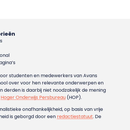
rieën
s
ional
gina’s
g voor studenten en medewerkers van Avans
ool over voor hen relevante onderwerpen en
derden is daarbij niet noodzakelijk de mening
t
Hoger Onderwijs Persbureau
(HOP).
nalistieke onafhankelijkheid, op basis van vrije
heid is geborgd door een
redactiestatuut
. De