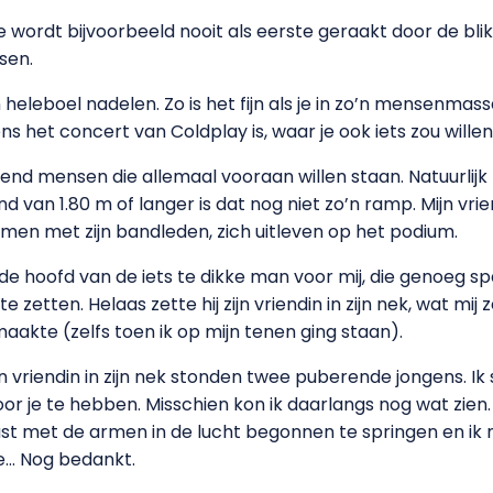
 Je wordt bijvoorbeeld nooit als eerste geraakt door de bli
sen.
n heleboel nadelen. Zo is het fijn als je in zo’n mensenmas
ens het concert van Coldplay is, waar je ook iets zou willen
izend mensen die allemaal vooraan willen staan. Natuurlijk 
and van 1.80 m of langer is dat nog niet zo’n ramp. Mijn v
amen met zijn bandleden, zich uitleven op het podium.
nde hoofd van de iets te dikke man voor mij, die genoeg 
e zetten. Helaas zette hij zijn vriendin in zijn nek, wat mij
akte (zelfs toen ik op mijn tenen ging staan).
n vriendin in zijn nek stonden twee puberende jongens. Ik
or je te hebben. Misschien kon ik daarlangs nog wat zien
t met de armen in de lucht begonnen te springen en ik 
e… Nog bedankt.