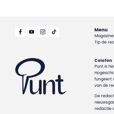
Menu
Magazine
Tip de re
Colofon
Punt is h
Hoge­sch
fungeert 
van de re
De redacti
nieuwsgar
redactie 