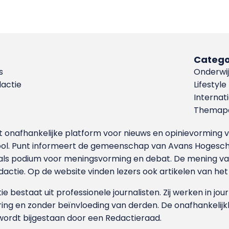
Catego
s
Onderwij
dactie
Lifestyle
Internat
Themapa
et onafhankelijke platform voor nieuws en opinievormin
ool. Punt informeert de gemeenschap van Avans Hogesch
als podium voor meningsvorming en debat. De mening van 
dactie. Op de website vinden lezers ook artikelen van he
e bestaat uit professionele journalisten. Zij werken in jour
ing en zonder beïnvloeding van derden. De onafhankelijk
wordt bijgestaan door een Redactieraad.