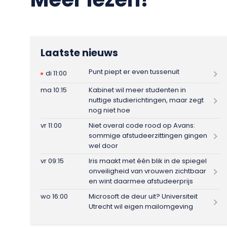
Laatste nieuws
Punt piept er even tussenuit
di 11:00
ma 10:15
Kabinet wil meer studenten in
nuttige studierichtingen, maar zegt
nog niet hoe
vr 11:00
Niet overal code rood op Avans:
sommige afstudeerzittingen gingen
wel door
vr 09:15
Iris maakt met één blik in de spiegel
onveiligheid van vrouwen zichtbaar
en wint daarmee afstudeerprijs
wo 16:00
Microsoft de deur uit? Universiteit
Utrecht wil eigen mailomgeving