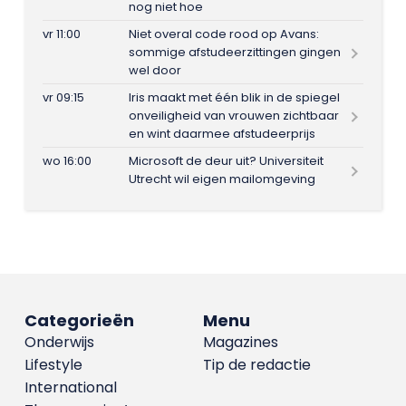
nog niet hoe
vr 11:00
Niet overal code rood op Avans:
sommige afstudeerzittingen gingen
wel door
vr 09:15
Iris maakt met één blik in de spiegel
onveiligheid van vrouwen zichtbaar
en wint daarmee afstudeerprijs
wo 16:00
Microsoft de deur uit? Universiteit
Utrecht wil eigen mailomgeving
Categorieën
Menu
Onderwijs
Magazines
Lifestyle
Tip de redactie
International