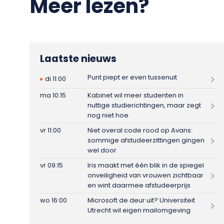
Meer lezen?
Laatste nieuws
Punt piept er even tussenuit
di 11:00
ma 10:15
Kabinet wil meer studenten in
nuttige studierichtingen, maar zegt
nog niet hoe
vr 11:00
Niet overal code rood op Avans:
sommige afstudeerzittingen gingen
wel door
vr 09:15
Iris maakt met één blik in de spiegel
onveiligheid van vrouwen zichtbaar
en wint daarmee afstudeerprijs
wo 16:00
Microsoft de deur uit? Universiteit
Utrecht wil eigen mailomgeving