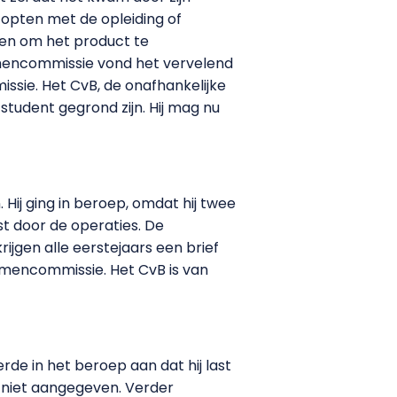
topten met de opleiding of
gen om het product te
amencommissie vond het vervelend
ssie. Het CvB, de onafhankelijke
udent gegrond zijn. Hij mag nu
ij ging in beroep, omdat hij twee
st door de operaties. De
ijgen alle eerstejaars een brief
amencommissie. Het CvB is van
erde in het beroep aan dat hij last
r niet aangegeven. Verder