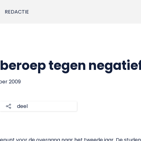
REDACTIE
 beroep tegen negatie
ber 2009
deel
iepunt voor de overgang naar het tweede jaar. De student