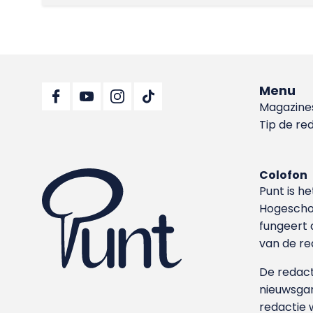
Menu
Magazine
Tip de re
Colofon
Punt is h
Hoge­sch
fungeert 
van de re
De redacti
nieuwsgar
redactie 