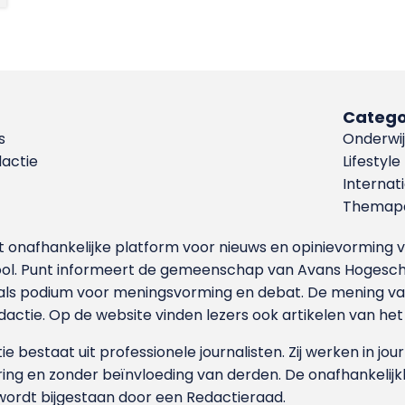
Catego
s
Onderwij
dactie
Lifestyle
Internat
Themapa
et onafhankelijke platform voor nieuws en opinievormin
ool. Punt informeert de gemeenschap van Avans Hogesch
als podium voor meningsvorming en debat. De mening van 
dactie. Op de website vinden lezers ook artikelen van he
e bestaat uit professionele journalisten. Zij werken in jour
ing en zonder beïnvloeding van derden. De onafhankelijk
wordt bijgestaan door een Redactieraad.