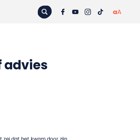
a
A
f advies
 zei dat het kwam door zijn