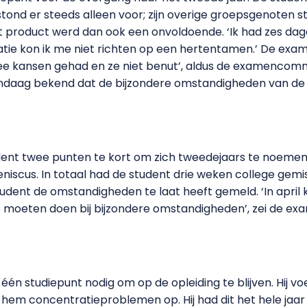
tond er steeds alleen voor; zijn overige groepsgenoten s
t product werd dan ook een onvoldoende. ‘Ik had zes da
atie kon ik me niet richten op een hertentamen.’ De ex
wee kansen gehad en ze niet benut’, aldus de examencommi
daag bekend dat de bijzondere omstandigheden van de st
nt twee punten te kort om zich tweedejaars te noemen. H
iscus. In totaal had de student drie weken college gemi
ent de omstandigheden te laat heeft gemeld. ‘In april kr
 moeten doen bij bijzondere omstandigheden’, zei de ex
 één studiepunt nodig om op de opleiding te blijven. Hij vo
 hem concentratieproblemen op. Hij had dit het hele jaa