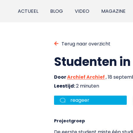
ACTUEEL
BLOG
VIDEO
MAGAZINE
Terug naar overzicht
Studenten in
Door
Archief Archief
, 18 septem
Leestijd:
2 minuten
reageer
Projectgroep
De eerste student miste één stud