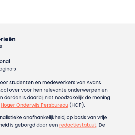
rieën
s
ional
gina’s
g voor studenten en medewerkers van Avans
ool over voor hen relevante onderwerpen en
derden is daarbij niet noodzakelijk de mening
t
Hoger Onderwijs Persbureau
(HOP).
nalistieke onafhankelijkheid, op basis van vrije
heid is geborgd door een
redactiestatuut
. De