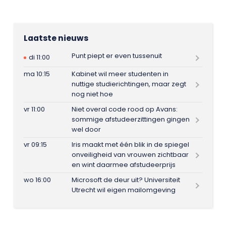
Laatste nieuws
Punt piept er even tussenuit
di 11:00
ma 10:15
Kabinet wil meer studenten in
nuttige studierichtingen, maar zegt
nog niet hoe
vr 11:00
Niet overal code rood op Avans:
sommige afstudeerzittingen gingen
wel door
vr 09:15
Iris maakt met één blik in de spiegel
onveiligheid van vrouwen zichtbaar
en wint daarmee afstudeerprijs
wo 16:00
Microsoft de deur uit? Universiteit
Utrecht wil eigen mailomgeving