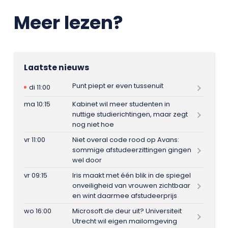
Meer lezen?
Laatste nieuws
Punt piept er even tussenuit
di 11:00
ma 10:15
Kabinet wil meer studenten in
nuttige studierichtingen, maar zegt
nog niet hoe
vr 11:00
Niet overal code rood op Avans:
sommige afstudeerzittingen gingen
wel door
vr 09:15
Iris maakt met één blik in de spiegel
onveiligheid van vrouwen zichtbaar
en wint daarmee afstudeerprijs
wo 16:00
Microsoft de deur uit? Universiteit
Utrecht wil eigen mailomgeving