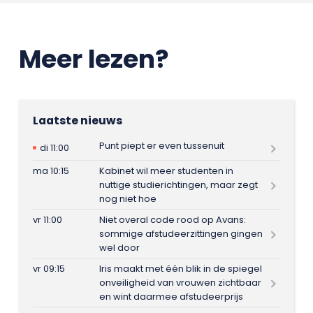
Meer lezen?
Laatste nieuws
Punt piept er even tussenuit
di 11:00
ma 10:15
Kabinet wil meer studenten in
nuttige studierichtingen, maar zegt
nog niet hoe
vr 11:00
Niet overal code rood op Avans:
sommige afstudeerzittingen gingen
wel door
vr 09:15
Iris maakt met één blik in de spiegel
onveiligheid van vrouwen zichtbaar
en wint daarmee afstudeerprijs