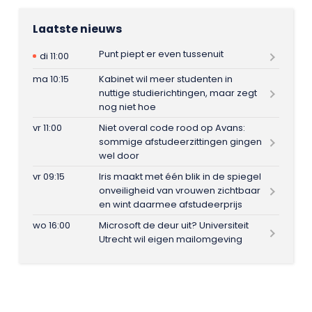
Laatste nieuws
Punt piept er even tussenuit
di 11:00
ma 10:15
Kabinet wil meer studenten in
nuttige studierichtingen, maar zegt
nog niet hoe
vr 11:00
Niet overal code rood op Avans:
sommige afstudeerzittingen gingen
wel door
vr 09:15
Iris maakt met één blik in de spiegel
onveiligheid van vrouwen zichtbaar
en wint daarmee afstudeerprijs
wo 16:00
Microsoft de deur uit? Universiteit
Utrecht wil eigen mailomgeving