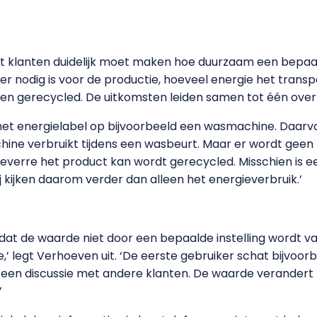
t klanten duidelijk moet maken hoe duurzaam een bepaal
 nodig is voor de productie, hoeveel energie het transpo
en gerecycled. De uitkomsten leiden samen tot één overz
 het energielabel op bijvoorbeeld een wasmachine. Daar
ine verbruikt tijdens een wasbeurt. Maar er wordt geen
verre het product kan wordt gerecycled. Misschien is e
ij kijken daarom verder dan alleen het energieverbruik.’
at de waarde niet door een bepaalde instelling wordt vast
 legt Verhoeven uit. ‘De eerste gebruiker schat bijvoorbee
en discussie met andere klanten. De waarde verandert net
’