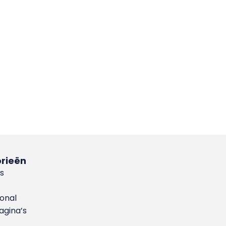
rieën
s
ional
gina’s