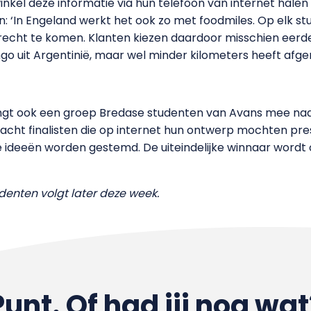
winkel deze informatie via hun telefoon van internet hale
 ‘In Engeland werkt het ook zo met foodmiles. Op elk stu
erecht te komen. Klanten kiezen daardoor misschien eerd
o uit Argentinië, maar wel minder kilometers heeft afger
ngt ook een groep Bredase studenten van Avans mee naar
cht finalisten die op internet hun ontwerp mochten pre
 ideeën worden gestemd. De uiteindelijke winnaar word
denten volgt later deze week.
Punt. Of had jij nog wat