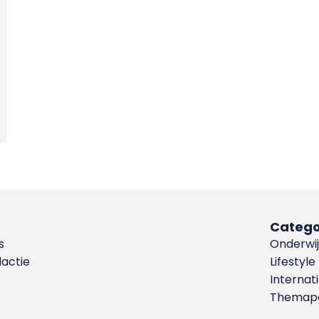
Catego
s
Onderwij
dactie
Lifestyle
Internat
Themapa