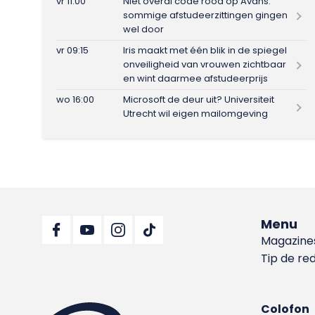
vr 11:00
Niet overal code rood op Avans:
sommige afstudeerzittingen gingen
wel door
vr 09:15
Iris maakt met één blik in de spiegel
onveiligheid van vrouwen zichtbaar
en wint daarmee afstudeerprijs
wo 16:00
Microsoft de deur uit? Universiteit
Utrecht wil eigen mailomgeving
Menu
Magazine
Tip de re
Colofon