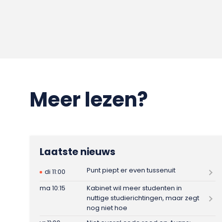
Meer lezen?
Laatste nieuws
Punt piept er even tussenuit
di 11:00
ma 10:15
Kabinet wil meer studenten in
nuttige studierichtingen, maar zegt
nog niet hoe