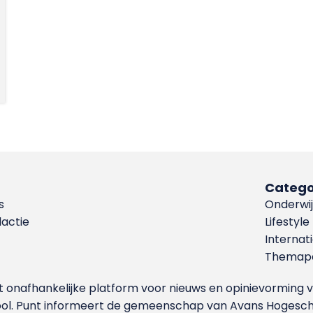
Catego
s
Onderwij
dactie
Lifestyle
Internat
Themapa
et onafhankelijke platform voor nieuws en opinievormin
ool. Punt informeert de gemeenschap van Avans Hogesch