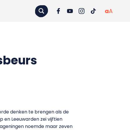
a
A
isbeurs
orde denken te brengen als de
p en Leeuwarden zei vijftien
in Wageningen noemde maar zeven