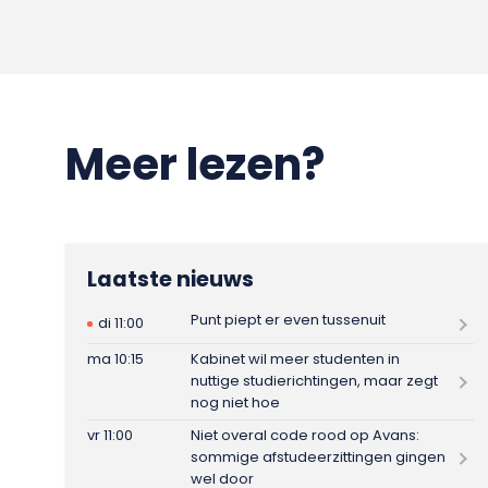
Meer lezen?
Laatste nieuws
Punt piept er even tussenuit
di 11:00
ma 10:15
Kabinet wil meer studenten in
nuttige studierichtingen, maar zegt
nog niet hoe
vr 11:00
Niet overal code rood op Avans:
sommige afstudeerzittingen gingen
wel door