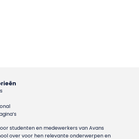
rieën
s
ional
gina’s
g voor studenten en medewerkers van Avans
ool over voor hen relevante onderwerpen en