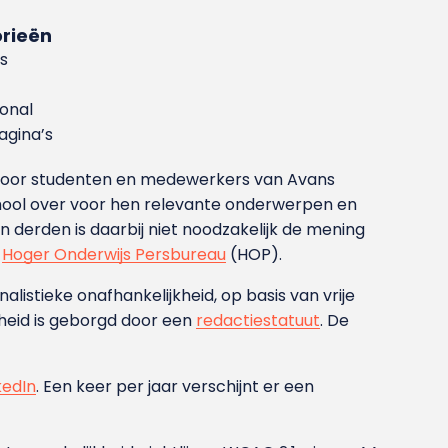
rieën
s
ional
gina’s
g voor studenten en medewerkers van Avans
ool over voor hen relevante onderwerpen en
derden is daarbij niet noodzakelijk de mening
t
Hoger Onderwijs Persbureau
(HOP).
nalistieke onafhankelijkheid, op basis van vrije
heid is geborgd door een
redactiestatuut
. De
kedIn
. Een keer per jaar verschijnt er een