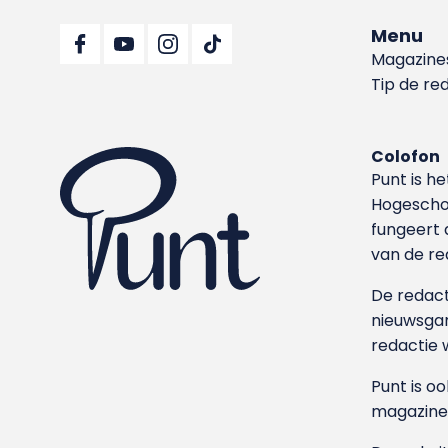
Menu
Magazine
Tip de re
Colofon
Punt is h
Hoge­sch
fungeert 
van de re
De redacti
nieuwsgar
redactie 
Punt is o
magazine