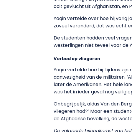
ooit gevlucht uit Afghanistan, en
Yaqin vertelde over hoe hij vorig 
zoveel veranderd, dat was echt ee
De studenten hadden veel vragen.
westerlingen niet teveel voor de 
Verbod op vliegeren
Yaqin vertelde hoe hij
tijdens zij
aanwezigheid van de militairen. ‘A
later de Amerikanen. Het hele land 
was het in ieder geval nog veilig op
Onbegrijpelijk, aldus Van den Ber
vliegeren had?’ Maar een studente
de Afghaanse bevolking, de wester
De volgende bijeenkomst van het 