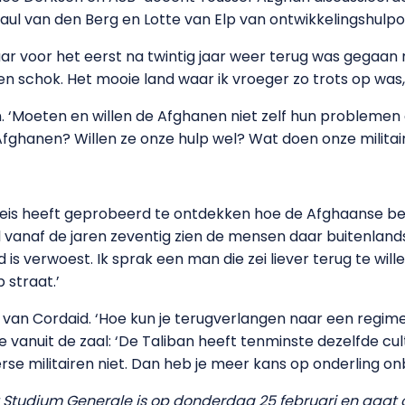
 Paul van den Berg en Lotte van Elp van ontwikkelingshulp
jaar voor het eerst na twintig jaar weer terug was gegaan 
n schok. Het mooie land waar ik vroeger zo trots op was, 
 ‘Moeten en willen de Afghanen niet zelf hun problemen
Afghanen? Willen ze onze hulp wel? Wat doen onze militair
n reis heeft geprobeerd te ontdekken hoe de Afghaanse b
l vanaf de jaren zeventig zien de mensen daar buitenlands
is verwoest. Ik sprak een man die zei liever terug te wille
 straat.’
g van Cordaid. ‘Hoe kun je terugverlangen naar een regim
 vanuit de zaal: ‘De Taliban heeft tenminste dezelfde c
se militairen niet. Dan heb je meer kans op onderling onb
Studium Generale is op donderdag 25 februari en gaat o