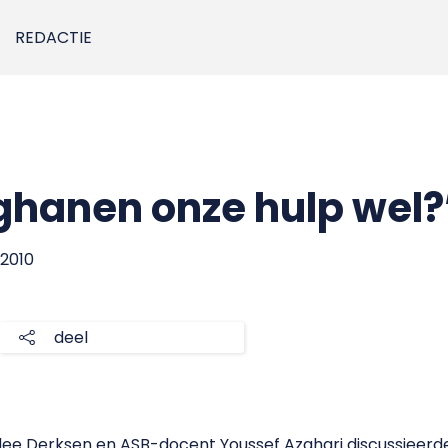
REDACTIE
fghanen onze hulp wel?
 2010
deel
dee Derksen en ASB-docent Youssef Azghari discussieerde