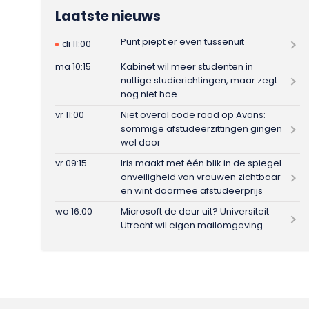
Laatste nieuws
Punt piept er even tussenuit
di 11:00
ma 10:15
Kabinet wil meer studenten in
nuttige studierichtingen, maar zegt
nog niet hoe
vr 11:00
Niet overal code rood op Avans:
sommige afstudeerzittingen gingen
wel door
vr 09:15
Iris maakt met één blik in de spiegel
onveiligheid van vrouwen zichtbaar
en wint daarmee afstudeerprijs
wo 16:00
Microsoft de deur uit? Universiteit
Utrecht wil eigen mailomgeving