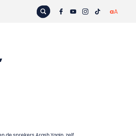
a
A
’
n de sprekers Arash Yaqin, zelf