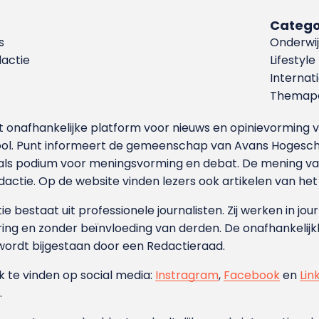
Catego
s
Onderwij
dactie
Lifestyle
Internat
Themapa
et onafhankelijke platform voor nieuws en opinievormin
ool. Punt informeert de gemeenschap van Avans Hogesch
als podium voor meningsvorming en debat. De mening van 
dactie. Op de website vinden lezers ook artikelen van he
e bestaat uit professionele journalisten. Zij werken in jour
ing en zonder beïnvloeding van derden. De onafhankelijk
wordt bijgestaan door een Redactieraad.
ok te vinden op social media:
Instragram
,
Facebook
en
Lin
.