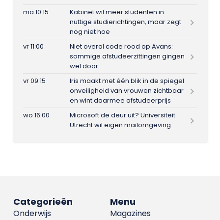
ma 10:15
Kabinet wil meer studenten in
nuttige studierichtingen, maar zegt
nog niet hoe
vr 11:00
Niet overal code rood op Avans:
sommige afstudeerzittingen gingen
wel door
vr 09:15
Iris maakt met één blik in de spiegel
onveiligheid van vrouwen zichtbaar
en wint daarmee afstudeerprijs
wo 16:00
Microsoft de deur uit? Universiteit
Utrecht wil eigen mailomgeving
Categorieën
Menu
Onderwijs
Magazines