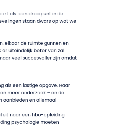
port als ‘een draaipunt in de
nbevelingen staan dwars op wat we
n, elkaar de ruimte gunnen en
r uiteindelijk beter van zal
maar veel succesvoller zijn omdat
ng als een lastige opgave. Haar
 en meer onderzoek – en de
len aanbieden en allemaal
teit naar een hbo-opleiding
eiding psychologie moeten