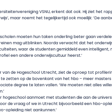
ersiteitenvereniging VSNU, erkent dat ook. Hij ziet het rap
ijs’, maar noemt het tegelijkertijd ook moeilijk: ‘De aa
escholen moeten hun taken onderling beter gaan verdele
einen mag uitblinken. Noorda verwacht dat het onderwijs e
culteiten, waar de studenten gemiddeld even intelligent, 
rofiel een andere onderwijscultuur heerst.’
r van de Hogeschool Utrecht, ziet de oproep tot profileri
n te zetten op de bovenkant van het hbo – meer masters
sociate degree te laten vallen. ‘We moeten niet alles wil
n.’
r hogeschool aanmoet met studenten die aan de universi
voor de vraag of we in Utrecht bijvoorbeeld een hbo-opl
wo-opleiding niet aankunnen.’