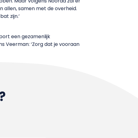
bben. Maar volgens Noorda zal er
’n allen, samen met de overheid.
at zijn.’
port een gezamenlijk
ens Veerman: ‘Zorg dat je vooraan
?