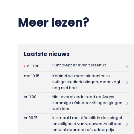
Meer lezen?
Laatste nieuws
Punt piept er even tussenuit
di 11:00
ma 10:15
Kabinet wil meer studenten in
nuttige studierichtingen, maar zegt
nog niet hoe
vr 11:00
Niet overal code rood op Avans:
sommige afstudeerzittingen gingen
wel door
vr 09:15
Iris maakt met één blik in de spiegel
onveiligheid van vrouwen zichtbaar
en wint daarmee afstudeerprijs