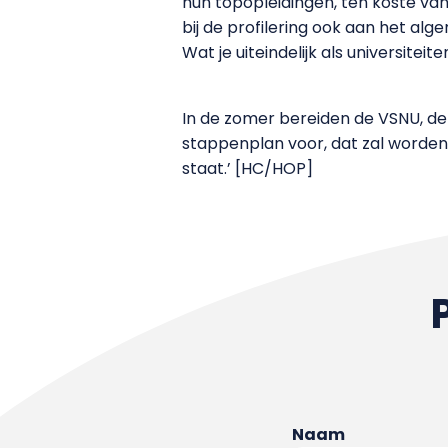
hun topopleidingen, ten koste va
bij de profilering ook aan het al
Wat je uiteindelijk als universitei
In de zomer bereiden de VSNU, d
stappenplan voor, dat zal worden 
staat.’ [HC/HOP]
Naam