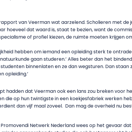
t rapport van Veerman wat aarzelend. Scholieren met de j
r hoeveel dat waard is, staat te bezien, want de commissi
specialisme of profiel kiezen, de ruimte moeten krijgen 
ijkheid hebben om iemand een opleiding sterk te ontrade
en natuurkunde gaan studeren.’ Alles beter dan het bindend
 studenten binnenlaten en ze dan wegsturen. Dan staan ze
n opleiding.’
opt hadden dat Veerman ook een lans zou breken voor he
en die op hun twintigste in een koekjesfabriek werken hebb
erdient dan vijf maal zoveel. Dan mag de overheid nu best
et Promovendi Netwerk Nederland wees op het gevaar dat