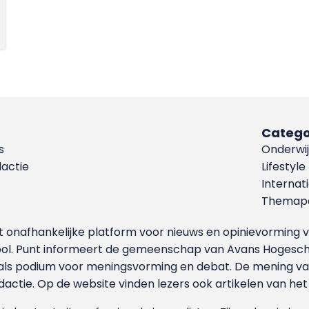
Catego
s
Onderwij
dactie
Lifestyle
Internat
Themapa
et onafhankelijke platform voor nieuws en opinievormin
ool. Punt informeert de gemeenschap van Avans Hogesch
als podium voor meningsvorming en debat. De mening van 
dactie. Op de website vinden lezers ook artikelen van he