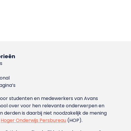
rieën
s
ional
gina’s
g voor studenten en medewerkers van Avans
ool over voor hen relevante onderwerpen en
derden is daarbij niet noodzakelijk de mening
t
Hoger Onderwijs Persbureau
(HOP).