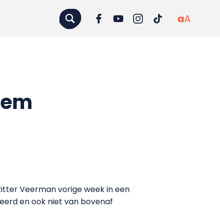
a
A
eem
zitter Veerman vorige week in een
eerd en ook niet van bovenaf