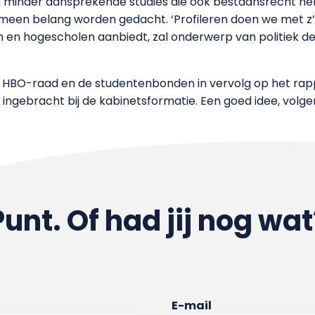
n minder aansprekende studies die ook bestaansrecht he
gemeen belang worden gedacht. ‘Profileren doen we met z
ten en hogescholen aanbiedt, zal onderwerp van politiek deb
e HBO-raad en de studentenbonden in vervolg op het rap
ingebracht bij de kabinetsformatie. Een goed idee, volg
Punt. Of had jij nog wat
E-mail