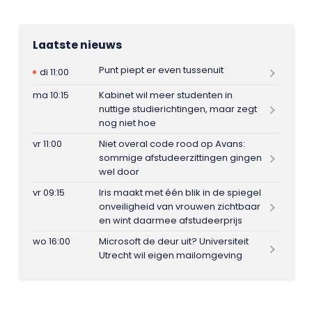
Laatste nieuws
Punt piept er even tussenuit
di 11:00
ma 10:15
Kabinet wil meer studenten in
nuttige studierichtingen, maar zegt
nog niet hoe
vr 11:00
Niet overal code rood op Avans:
sommige afstudeerzittingen gingen
wel door
vr 09:15
Iris maakt met één blik in de spiegel
onveiligheid van vrouwen zichtbaar
en wint daarmee afstudeerprijs
wo 16:00
Microsoft de deur uit? Universiteit
Utrecht wil eigen mailomgeving