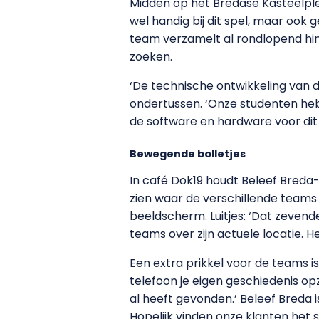
Midden op het Bredase Kasteelplein
wel handig bij dit spel, maar oo
team verzamelt al rondlopend hin
zoeken.
‘De technische ontwikkeling van 
ondertussen. ‘Onze studenten h
de software en hardware voor dit 
Bewegende bolletjes
In café Dok19 houdt Beleef Breda-
zien waar de verschillende teams
beeldscherm. Luitjes: ‘Dat zevende
teams over zijn actuele locatie. He
Een extra prikkel voor de teams is
telefoon je eigen geschiedenis o
al heeft gevonden.’ Beleef Breda 
Hopelijk vinden onze klanten het s