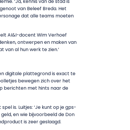
mie. ‘Ja, kennis van de stad is
mgenoot van Beleef Breda. Het
dpersonage dat alle teams moeten
rtelt AI&I-docent Wim Verhoef
edenken, ontwerpen en maken van
 van al hun werk te zien.’
n digitale plattegrond is exact te
olletjes bewegen zich over het
top berichten met hints naar de
el is. Luitjes: ‘Je kunt op je gps-
geld, en wie bijvoorbeeld de Don
ndproduct is zeer geslaagd.