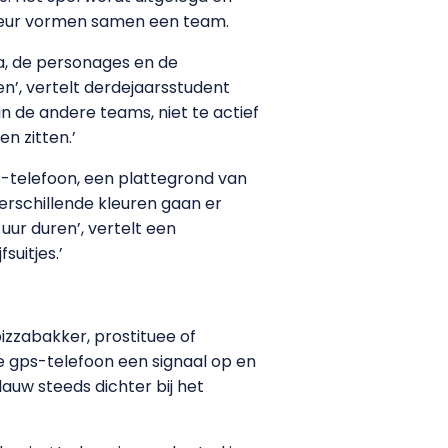
kleur vormen samen een team.
ma, de personages en de
n’, vertelt derdejaarsstudent
in de andere teams, niet te actief
n zitten.’
s-telefoon, een plattegrond van
erschillende kleuren gaan er
uur duren’, vertelt een
suitjes.’
izzabakker, prostituee of
de gps-telefoon een signaal op en
uw steeds dichter bij het