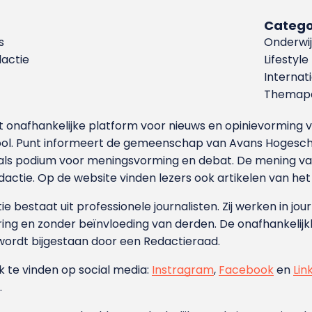
Catego
s
Onderwij
dactie
Lifestyle
Internat
Themapa
et onafhankelijke platform voor nieuws en opinievormin
ool. Punt informeert de gemeenschap van Avans Hogesch
als podium voor meningsvorming en debat. De mening van 
dactie. Op de website vinden lezers ook artikelen van he
e bestaat uit professionele journalisten. Zij werken in jour
ing en zonder beïnvloeding van derden. De onafhankelijk
wordt bijgestaan door een Redactieraad.
ok te vinden op social media:
Instragram
,
Facebook
en
Lin
.