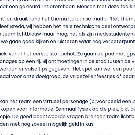
p met een gekleurd lint eromheen. Mensen met dezelfde 
t’ en draait rond het thema Italiaanse maffia. ‘Het the
eleef Breda, wij hebben het hele technische deel ontworpe
 in team lichtblauw maar mag, net als zijn medestudenten 
 we gaan goed kijken en luisteren waar nog verbeterpunte
tiek, vanaf het eerste startschot. Ze gaan op pad met gp
nages op een rij. Bij ontmoetingen in de stad tussen de v
worden er valse tips gegeven. ‘Het spel kan wel een paar 
al voor onze doelgroep, de vrijgezellenfeestjes of bedrijf
d kan het team een virtueel personage (bijvoorbeeld een p
kopen voor informatie. Eenmaal fysiek op die plek, pikt 
mpje. De goed beantwoorde vragen brengen team lichtbla
nden met nog zoveel mogelijk geld in kas.