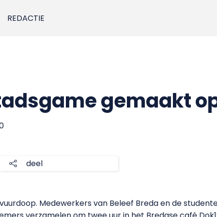
REDACTIE
stadsgame gemaakt o
10
deel
jn vuurdoop. Medewerkers van Beleef Breda en de studen
emers verzamelen om twee uur in het Bredase café Dok19