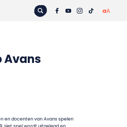
a
A
p Avans
ten en docenten van Avans spelen
. Het spel wordt uitgelegd en