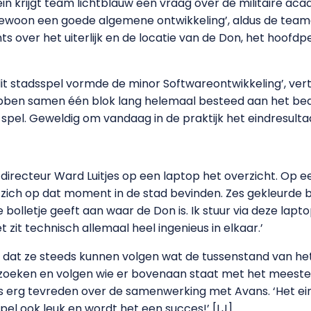
 krijgt team lichtblauw een vraag over de militaire acade
k gewoon een goede algemene ontwikkeling’, aldus de tea
ts over het uiterlijk en de locatie van de Don, het hoof
dit stadsspel vormde de minor Softwareontwikkeling’, ve
ebben samen één blok lang helemaal besteed aan het b
spel. Geweldig om vandaag in de praktijk het eindresultaat
directeur Ward Luitjes op een laptop het overzicht. Op ee
 zich op dat moment in de stad bevinden. Zes gekleurde b
 bolletje geeft aan waar de Don is. Ik stuur via deze lap
t zit technisch allemaal heel ingenieus in elkaar.’
 dat ze steeds kunnen volgen wat de tussenstand van het sp
pzoeken en volgen wie er bovenaan staat met het meeste 
is erg tevreden over de samenwerking met Avans. ‘Het ei
pel ook leuk en wordt het een succes!’ [LJ]