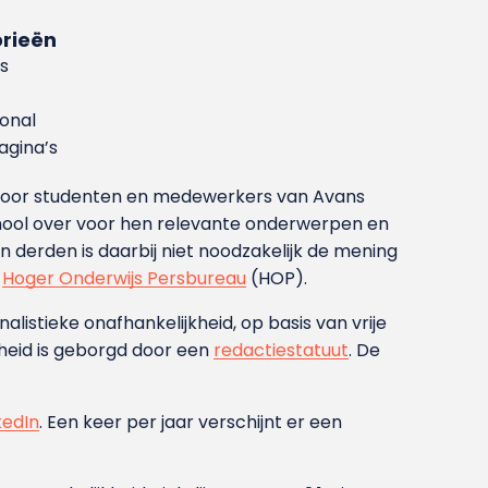
rieën
s
ional
gina’s
g voor studenten en medewerkers van Avans
ool over voor hen relevante onderwerpen en
derden is daarbij niet noodzakelijk de mening
t
Hoger Onderwijs Persbureau
(HOP).
nalistieke onafhankelijkheid, op basis van vrije
heid is geborgd door een
redactiestatuut
. De
kedIn
. Een keer per jaar verschijnt er een