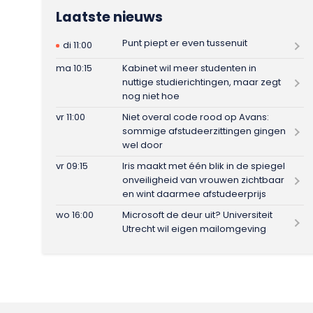
Laatste nieuws
Punt piept er even tussenuit
di 11:00
ma 10:15
Kabinet wil meer studenten in
nuttige studierichtingen, maar zegt
nog niet hoe
vr 11:00
Niet overal code rood op Avans:
sommige afstudeerzittingen gingen
wel door
vr 09:15
Iris maakt met één blik in de spiegel
onveiligheid van vrouwen zichtbaar
en wint daarmee afstudeerprijs
wo 16:00
Microsoft de deur uit? Universiteit
Utrecht wil eigen mailomgeving