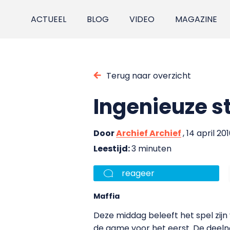
ACTUEEL
BLOG
VIDEO
MAGAZINE
Terug naar overzicht
Ingenieuze 
Door
Archief Archief
, 14 april 20
Leestijd:
3 minuten
reageer
Maffia
Deze middag beleeft het spel zi
de game voor het eerst. De deeln