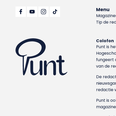
Menu
Magazine
Tip de re
Colofon
Punt is h
Hoge­sch
fungeert 
van de re
De redacti
nieuwsgar
redactie 
Punt is o
magazine