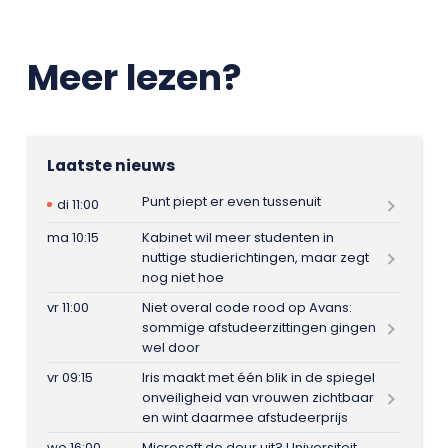
Meer lezen?
Laatste nieuws
Punt piept er even tussenuit
di 11:00
ma 10:15
Kabinet wil meer studenten in
nuttige studierichtingen, maar zegt
nog niet hoe
vr 11:00
Niet overal code rood op Avans:
sommige afstudeerzittingen gingen
wel door
vr 09:15
Iris maakt met één blik in de spiegel
onveiligheid van vrouwen zichtbaar
en wint daarmee afstudeerprijs
wo 16:00
Microsoft de deur uit? Universiteit