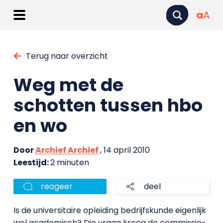
a
A
Terug naar overzicht
Weg met de
schotten tussen hbo
en wo
Door
Archief Archief
, 14 april 2010
Leestijd:
2 minuten
reageer
deel
Is de universitaire opleiding bedrijfskunde eigenlijk
wel academisch? Die vraag kreeg de commissie-