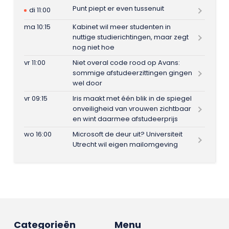
Punt piept er even tussenuit
di 11:00
ma 10:15
Kabinet wil meer studenten in
nuttige studierichtingen, maar zegt
nog niet hoe
vr 11:00
Niet overal code rood op Avans:
sommige afstudeerzittingen gingen
wel door
vr 09:15
Iris maakt met één blik in de spiegel
onveiligheid van vrouwen zichtbaar
en wint daarmee afstudeerprijs
wo 16:00
Microsoft de deur uit? Universiteit
Utrecht wil eigen mailomgeving
Categorieën
Menu