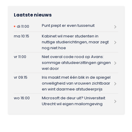
Laatste nieuws
Punt piept er even tussenuit
di 11:00
ma 10:15
Kabinet wil meer studenten in
nuttige studierichtingen, maar zegt
nog niet hoe
vr 11:00
Niet overal code rood op Avans:
sommige afstudeerzittingen gingen
wel door
vr 09:15
Iris maakt met één blik in de spiegel
onveiligheid van vrouwen zichtbaar
en wint daarmee afstudeerprijs
wo 16:00
Microsoft de deur uit? Universiteit
Utrecht wil eigen mailomgeving