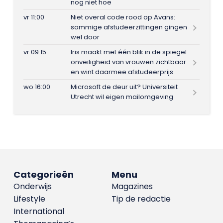
nog niet hoe
vr 11:00
Niet overal code rood op Avans:
sommige afstudeerzittingen gingen
wel door
vr 09:15
Iris maakt met één blik in de spiegel
onveiligheid van vrouwen zichtbaar
en wint daarmee afstudeerprijs
wo 16:00
Microsoft de deur uit? Universiteit
Utrecht wil eigen mailomgeving
Categorieën
Menu
Onderwijs
Magazines
Lifestyle
Tip de redactie
International