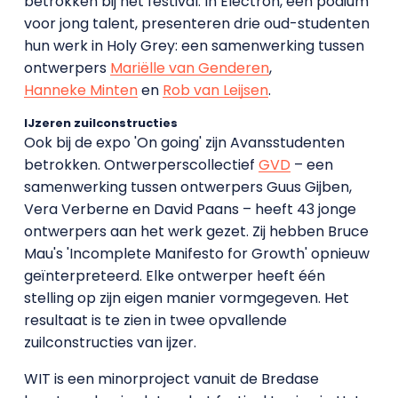
betrokken bij het festival. In Electron, een podium
voor jong talent, presenteren drie oud-studenten
hun werk in Holy Grey: een samenwerking tussen
ontwerpers
Mariëlle van Genderen
,
Hanneke Minten
en
Rob van Leijsen
.
IJzeren zuilconstructies
Ook bij de expo 'On going' zijn Avansstudenten
betrokken. Ontwerperscollectief
GVD
– een
samenwerking tussen ontwerpers Guus Gijben,
Vera Verberne en David Paans – heeft 43 jonge
ontwerpers aan het werk gezet. Zij hebben Bruce
Mau's 'Incomplete Manifesto for Growth' opnieuw
geïnterpreteerd. Elke ontwerper heeft één
stelling op zijn eigen manier vormgegeven. Het
resultaat is te zien in twee opvallende
zuilconstructies van ijzer.
WIT is een minorproject vanuit de Bredase