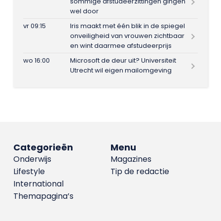
sommige afstudeerzittingen gingen
wel door
vr 09:15
Iris maakt met één blik in de spiegel
onveiligheid van vrouwen zichtbaar
en wint daarmee afstudeerprijs
wo 16:00
Microsoft de deur uit? Universiteit
Utrecht wil eigen mailomgeving
Categorieën
Menu
Onderwijs
Magazines
Lifestyle
Tip de redactie
International
Themapagina’s