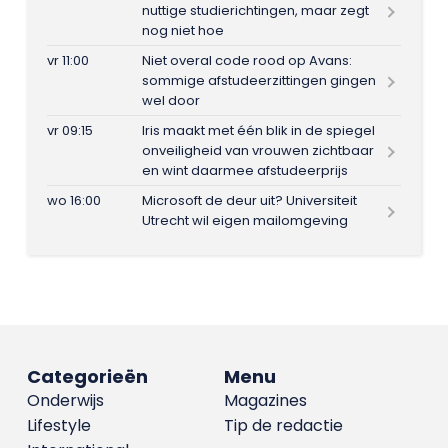
nuttige studierichtingen, maar zegt
nog niet hoe
vr 11:00
Niet overal code rood op Avans:
sommige afstudeerzittingen gingen
wel door
vr 09:15
Iris maakt met één blik in de spiegel
onveiligheid van vrouwen zichtbaar
en wint daarmee afstudeerprijs
wo 16:00
Microsoft de deur uit? Universiteit
Utrecht wil eigen mailomgeving
Categorieën
Menu
Onderwijs
Magazines
Lifestyle
Tip de redactie