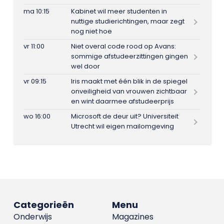
ma 10:15
Kabinet wil meer studenten in
nuttige studierichtingen, maar zegt
nog niet hoe
vr 11:00
Niet overal code rood op Avans:
sommige afstudeerzittingen gingen
wel door
vr 09:15
Iris maakt met één blik in de spiegel
onveiligheid van vrouwen zichtbaar
en wint daarmee afstudeerprijs
wo 16:00
Microsoft de deur uit? Universiteit
Utrecht wil eigen mailomgeving
Categorieën
Menu
Onderwijs
Magazines