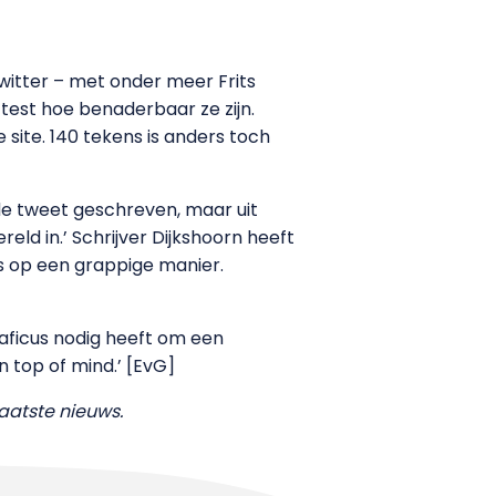
witter – met onder meer Frits
test hoe benaderbaar ze zijn.
e site. 140 tekens is anders toch
 de tweet geschreven, maar uit
ld in.’ Schrijver Dijkshoorn heeft
nts op een grappige manier.
raficus nodig heeft om een
n top of mind.’ [EvG]
aatste nieuws.