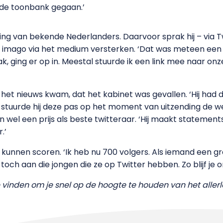
r de toonbank gegaan.’
ing van bekende Nederlanders. Daarvoor sprak hij – via T
n imago via het medium versterken. ‘Dat was meteen een 
ak, ging er op in. Meestal stuurde ik een link mee naar onz
in het nieuws kwam, dat het kabinet was gevallen. ‘Hij had
stuurde hij deze pas op het moment van uitzending de were
won wel een prijs als beste twitteraar. ‘Hij maakt stateme
.’
 kunnen scoren. ‘Ik heb nu 700 volgers. Als iemand een g
ch aan die jongen die ze op Twitter hebben. Zo blijf je o
 vinden om je snel op de hoogte te houden van het allerl