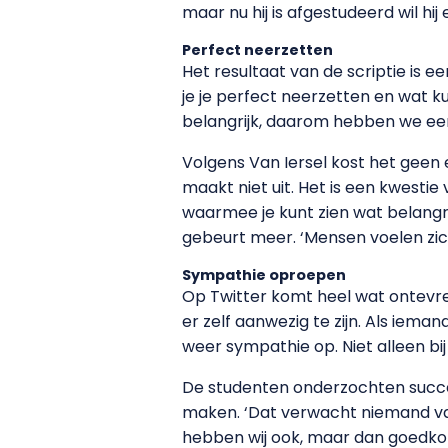
maar nu hij is afgestudeerd wil hi
Perfect neerzetten
Het resultaat van de scriptie is
je je perfect neerzetten en wat k
belangrijk, daarom hebben we een 
Volgens Van Iersel kost het geen 
maakt niet uit. Het is een kwest
waarmee je kunt zien wat belangri
gebeurt meer. ‘Mensen voelen zich
Sympathie oproepen
Op Twitter komt heel wat ontevred
er zelf aanwezig te zijn. Als iema
weer sympathie op. Niet alleen bij 
De studenten onderzochten succes
maken. ‘Dat verwacht niemand van
hebben wij ook, maar dan goedk