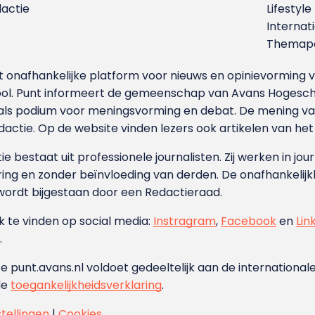
dactie
Lifestyle
Internat
Themapa
et onafhankelijke platform voor nieuws en opinievormin
ool. Punt informeert de gemeenschap van Avans Hogesch
als podium voor meningsvorming en debat. De mening van 
dactie. Op de website vinden lezers ook artikelen van he
e bestaat uit professionele journalisten. Zij werken in jour
ing en zonder beïnvloeding van derden. De onafhankelijk
wordt bijgestaan door een Redactieraad.
ok te vinden op social media:
Instragram
,
Facebook
en
Lin
.
e punt.avans.nl voldoet gedeeltelijk aan de internationale
de
toegankelijkheidsverklaring
.
stellingen
|
Cookies