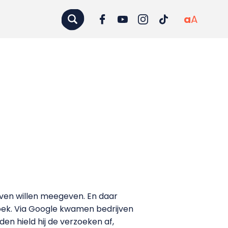
a
A
jven willen meegeven. En daar
zoek. Via Google kwamen bedrijven
n hield hij de verzoeken af,