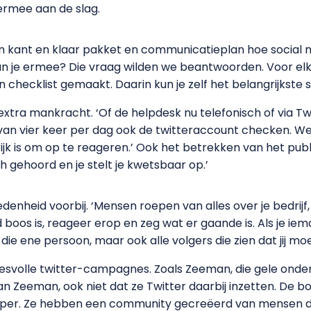
j ermee aan de slag.
 een kant en klaar pakket en communicatieplan hoe social
un je ermee? Die vraag wilden we beantwoorden. Voor elk 
checklist gemaakt. Daarin kun je zelf het belangrijkste 
extra mankracht. ‘Of de helpdesk nu telefonisch of via T
ie van vier keer per dag ook de twitteraccount checken.
jk is om op te reageren.’ Ook het betrekken van het pub
 gehoord en je stelt je kwetsbaar op.’
enheid voorbij. ‘Mensen roepen van alles over je bedrijf
nd boos is, reageer erop en zeg wat er gaande is. Als je i
die ene persoon, maar ook alle volgers die zien dat jij mo
volle twitter-campagnes. Zoals Zeeman, die gele onderb
 Zeeman, ook niet dat ze Twitter daarbij inzetten. De bo
oper. Ze hebben een community gecreëerd van mensen d