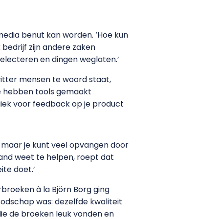
 media benut kan worden. ‘Hoe kun
bedrijf zijn andere zaken
selecteren en dingen weglaten.’
witter mensen te woord staat,
 We hebben tools gemaakt
liek voor feedback op je product
, maar je kunt veel opvangen door
emand weet te helpen, roept dat
eite doet.’
roeken à la Björn Borg ging
odschap was: dezelfde kwaliteit
ie de broeken leuk vonden en