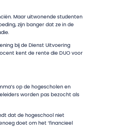
anciën. Maar uitwonende studenten
eding, zijn banger dat ze in de
die.
ing bij de Dienst Uitvoering
procent kent de rente die DUO voor
amma’s op de hogescholen en
eleiders worden pas bezocht als
ndt dat de hogeschool niet
genoeg doet om het ‘financieel