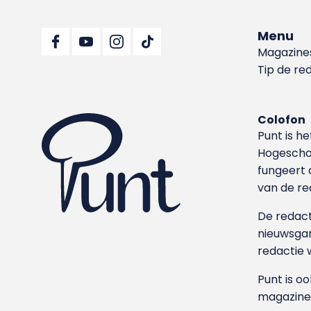
Menu
Magazine
Tip de re
Colofon
Punt is h
Hoge­sch
fungeert 
van de re
De redacti
nieuwsgar
redactie 
Punt is o
magazine