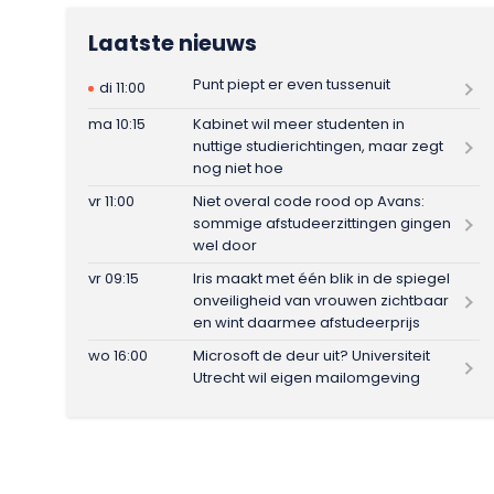
Laatste nieuws
Punt piept er even tussenuit
di 11:00
ma 10:15
Kabinet wil meer studenten in
nuttige studierichtingen, maar zegt
nog niet hoe
vr 11:00
Niet overal code rood op Avans:
sommige afstudeerzittingen gingen
wel door
vr 09:15
Iris maakt met één blik in de spiegel
onveiligheid van vrouwen zichtbaar
en wint daarmee afstudeerprijs
wo 16:00
Microsoft de deur uit? Universiteit
Utrecht wil eigen mailomgeving