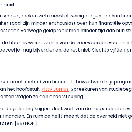
r rood
jven wonen, maken zich meestal weinig zorgen om hun fin
aker rood, zijn minder enthousiast over hun financiële opvo
esteden vanwege geldproblemen minder tijd aan hun stu
de hbo’ers weinig weten van de voorwaarden voor een len
eveel je mag bijverdienen, de rest niet. Slechts vijftien 
structureel aanbod van financiële bewustwordingsprogr
 van het hoofdstuk,
Kitty Jurrius
. Spreekuren van studiebeg
denten vragen zelden ondersteuning.
 begeleiding krijgen: driekwart van de respondenten vi
 financiën. En ruim de helft meent dat de overheid niet 
groten. [BB/HOP]