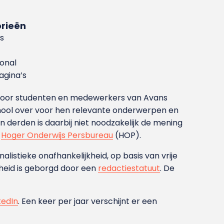
rieën
s
ional
gina’s
g voor studenten en medewerkers van Avans
ool over voor hen relevante onderwerpen en
derden is daarbij niet noodzakelijk de mening
t
Hoger Onderwijs Persbureau
(HOP).
nalistieke onafhankelijkheid, op basis van vrije
heid is geborgd door een
redactiestatuut
. De
kedIn
. Een keer per jaar verschijnt er een