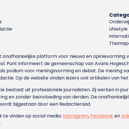
Catego
s
Onderwij
dactie
Lifestyle
Internat
Themapa
et onafhankelijke platform voor nieuws en opinievormin
ool. Punt informeert de gemeenschap van Avans Hogesch
als podium voor meningsvorming en debat. De mening van 
dactie. Op de website vinden lezers ook artikelen van he
e bestaat uit professionele journalisten. Zij werken in jour
ing en zonder beïnvloeding van derden. De onafhankelijk
wordt bijgestaan door een Redactieraad.
ok te vinden op social media:
Instragram
,
Facebook
en
Lin
.