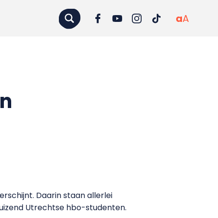
a
A
en
rschijnt. Daarin staan allerlei
 duizend Utrechtse hbo-studenten.