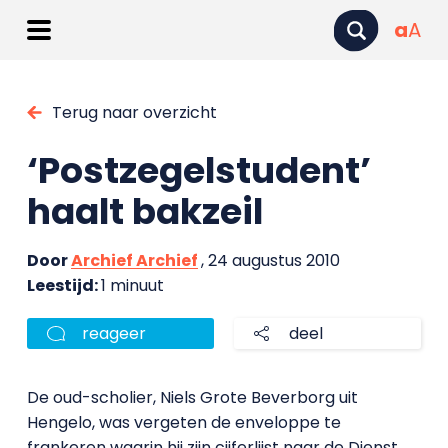
a
A
Terug naar overzicht
‘Postzegelstudent’
haalt bakzeil
Door
Archief Archief
, 24 augustus 2010
Leestijd:
1 minuut
reageer
deel
De oud-scholier, Niels Grote Beverborg uit
Hengelo, was vergeten de enveloppe te
frankeren waarin hij zijn cijferlijst naar de Dienst