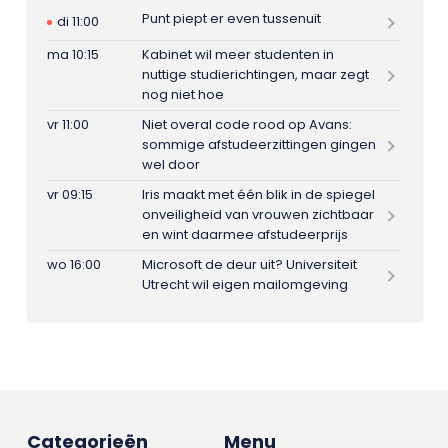
Punt piept er even tussenuit
di 11:00
ma 10:15
Kabinet wil meer studenten in
nuttige studierichtingen, maar zegt
nog niet hoe
vr 11:00
Niet overal code rood op Avans:
sommige afstudeerzittingen gingen
wel door
vr 09:15
Iris maakt met één blik in de spiegel
onveiligheid van vrouwen zichtbaar
en wint daarmee afstudeerprijs
wo 16:00
Microsoft de deur uit? Universiteit
Utrecht wil eigen mailomgeving
Categorieën
Menu