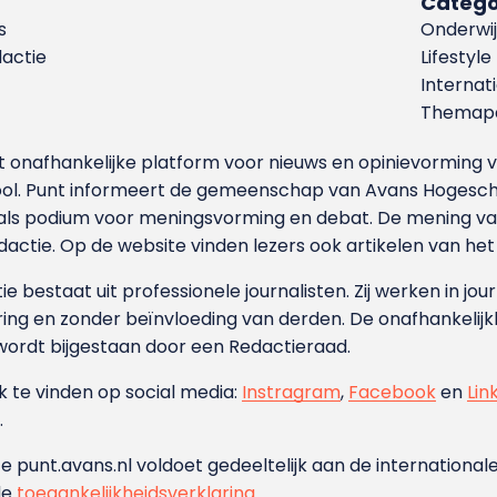
Catego
s
Onderwij
dactie
Lifestyle
Internat
Themapa
et onafhankelijke platform voor nieuws en opinievormin
ool. Punt informeert de gemeenschap van Avans Hogesch
als podium voor meningsvorming en debat. De mening van 
dactie. Op de website vinden lezers ook artikelen van he
e bestaat uit professionele journalisten. Zij werken in jour
ing en zonder beïnvloeding van derden. De onafhankelijk
wordt bijgestaan door een Redactieraad.
ok te vinden op social media:
Instragram
,
Facebook
en
Lin
.
e punt.avans.nl voldoet gedeeltelijk aan de internationale
de
toegankelijkheidsverklaring
.