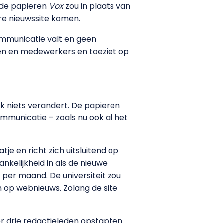
 de papieren
Vox
zou in plaats van
re nieuwssite komen.
ommunicatie valt en geen
nten en medewerkers en toeziet op
jk niets verandert. De papieren
communicatie – zoals nu ook al het
tje en richt zich uitsluitend op
nkelijkheid in als de nieuwe
per maand. De universiteit zou
n op webnieuws. Zolang de site
er drie redactieleden opstapten