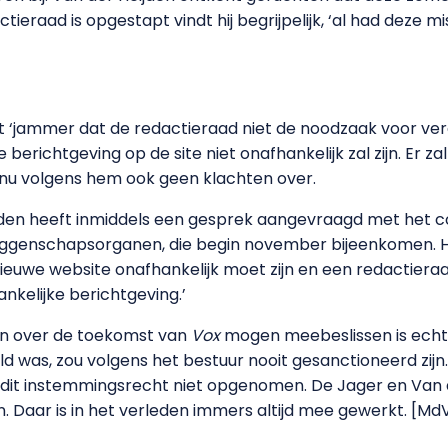
ieraad is opgestapt vindt hij begrijpelijk, ‘al had deze 
 ‘jammer dat de redactieraad niet de noodzaak voor ver
e berichtgeving op de site niet onafhankelijk zal zijn. Er za
 nu volgens hem ook geen klachten over.
den heeft inmiddels een gesprek aangevraagd met het co
zeggenschapsorganen, die begin november bijeenkomen. H
euwe website onafhankelijk moet zijn en een redactieraad
nkelijke berichtgeving.’
 over de toekomst van
Vox
mogen meebeslissen is echt
d was, zou volgens het bestuur nooit gesanctioneerd zijn.
 dit instemmingsrecht niet opgenomen. De Jager en Van d
n. Daar is in het verleden immers altijd mee gewerkt. [M