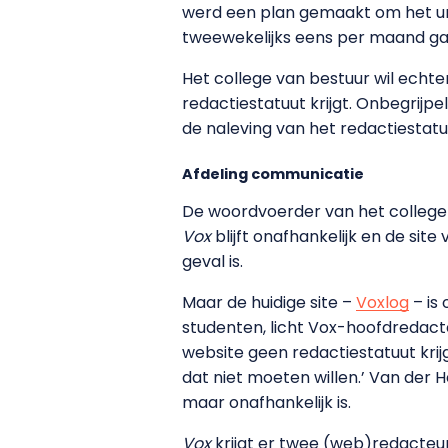
werd een plan gemaakt om het uni
tweewekelijks eens per maand gaa
Het college van bestuur wil echt
redactiestatuut krijgt. Onbegrijp
de naleving van het redactiestatu
Afdeling communicatie
De woordvoerder van het college v
Vox
blijft onafhankelijk en de sit
geval is.
Maar de huidige site –
Voxlog
– is 
studenten, licht Vox-hoofdredacte
website geen redactiestatuut krij
dat niet moeten willen.’ Van der 
maar onafhankelijk is.
Vox
krijgt er twee (web)redacteur