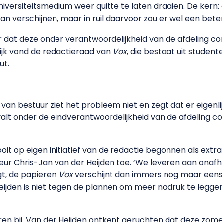
versiteitsmedium weer quitte te laten draaien. De kern:
n verschijnen, maar in ruil daarvoor zou er wel een bete
er dat deze onder verantwoordelijkheid van de afdeling c
elijk vond de redactieraad van
Vox
, die bestaat uit stude
ut.
an bestuur ziet het probleem niet en zegt dat er eigenli
e valt onder de eindverantwoordelijkheid van de afdeling 
ooit op eigen initiatief van de redactie begonnen als extraa
ur Chris-Jan van der Heijden toe. ‘We leveren aan onafha
gt, de papieren
Vox
verschijnt dan immers nog maar eens 
Heijden is niet tegen de plannen om meer nadruk te legge
en bij. Van der Heijden ontkent geruchten dat deze zom