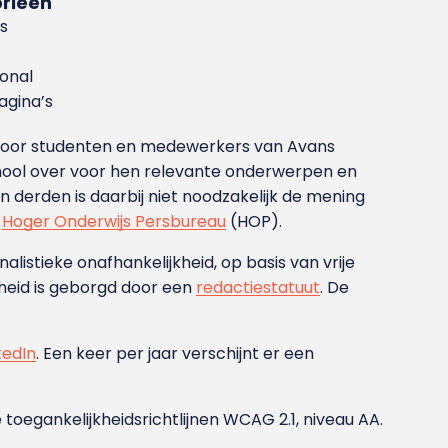
rieën
s
ional
gina’s
g voor studenten en medewerkers van Avans
ool over voor hen relevante onderwerpen en
derden is daarbij niet noodzakelijk de mening
t
Hoger Onderwijs Persbureau
(HOP).
nalistieke onafhankelijkheid, op basis van vrije
heid is geborgd door een
redactiestatuut
. De
kedIn
. Een keer per jaar verschijnt er een
 toegankelijkheidsrichtlijnen WCAG 2.1, niveau AA.