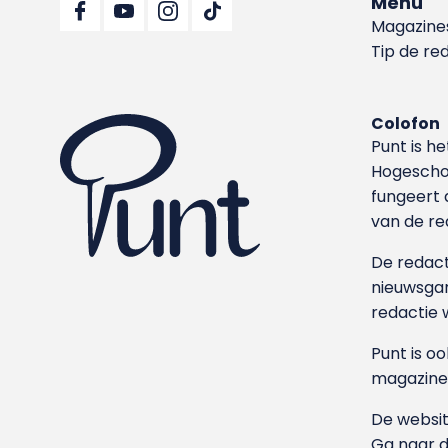
Menu
Magazine
Tip de re
Colofon
Punt is h
Hoge­sch
fungeert 
van de re
De redacti
nieuwsgar
redactie 
Punt is o
magazine
De websit
Ga naar 