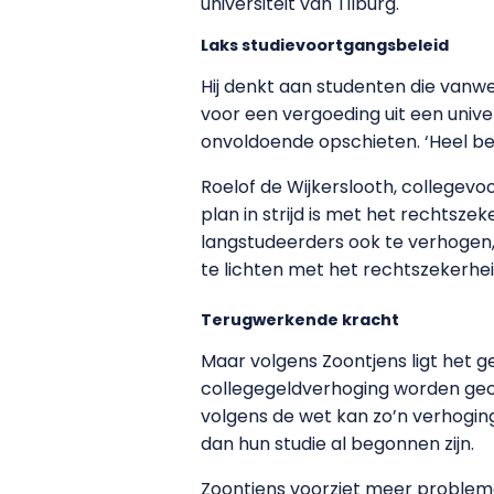
universiteit van Tilburg.
Laks studievoortgangsbeleid
Hij denkt aan studenten die vanw
voor een vergoeding uit een univer
onvoldoende opschieten. ‘Heel bel
Roelof de Wijkerslooth, collegevo
plan in strijd is met het rechtszek
langstudeerders ook te verhogen,
te lichten met het rechtszekerheid
Terugwerkende kracht
Maar volgens Zoontjens ligt het 
collegegeldverhoging worden gecon
volgens de wet kan zo’n verhogin
dan hun studie al begonnen zijn.
Zoontjens voorziet meer problemen