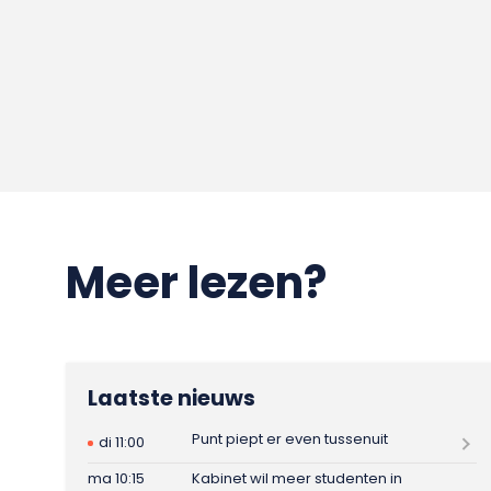
Meer lezen?
Laatste nieuws
Punt piept er even tussenuit
di 11:00
ma 10:15
Kabinet wil meer studenten in