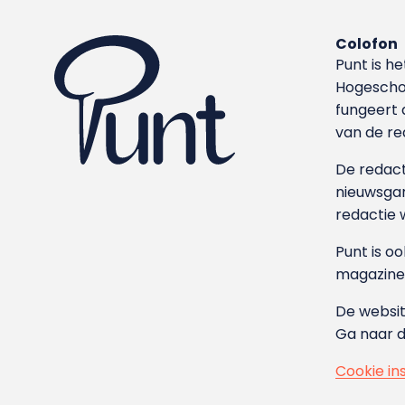
Colofon
Punt is h
Hoge­sch
fungeert 
van de re
De redacti
nieuwsgar
redactie 
Punt is o
magazine
De websit
Ga naar 
Cookie in