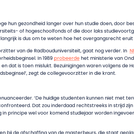
ege hun gezondheid langer over hun studie doen, door b
siteits- of hogeschoolfonds of die door laks studievoortg
angrijk is dus om te weten hoe het overgangsrecht eruit z
orzitter van de Radbouduniversiteit, gaat nog verder. In
N
erheidsbeginsel. In 1989
probeerde
het ministerie van Ond
 en dat is toen mislukt. Bezuinigingen waren volgens de
sbeginsel’, zegt de collegevoorzitter in die krant.
genuanceerder. ‘De huidige studenten kunnen niet met t
fronteerd. Dat zou inderdaad rechtstreeks in strijd zij
g in principe wel voor komend studiejaar worden ingevoer
 bij de afschaffing van de masterbeurs, die staat geplan