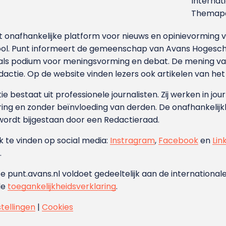
Internat
Themapa
et onafhankelijke platform voor nieuws en opinievormin
ool. Punt informeert de gemeenschap van Avans Hogesch
als podium voor meningsvorming en debat. De mening van 
dactie. Op de website vinden lezers ook artikelen van he
e bestaat uit professionele journalisten. Zij werken in jour
ing en zonder beïnvloeding van derden. De onafhankelijk
wordt bijgestaan door een Redactieraad.
ok te vinden op social media:
Instragram
,
Facebook
en
Lin
.
e punt.avans.nl voldoet gedeeltelijk aan de internationale
de
toegankelijkheidsverklaring
.
stellingen
|
Cookies