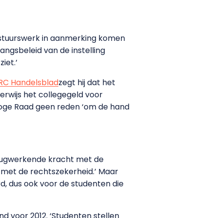
estuurswerk in aanmerking komen
angsbeleid van de instelling
iet.’
RC Handelsblad
zegt hij dat het
erwijs het collegegeld voor
 Hoge Raad geen reden ‘om de hand
erugwerkende kracht met de
n met de rechtszekerheid.’ Maar
d, dus ook voor de studenten die
d voor 2012. ‘Studenten stellen