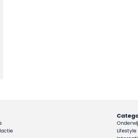
Catego
s
Onderwij
dactie
Lifestyle