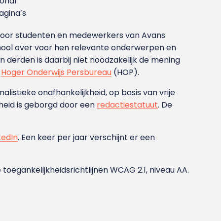
ional
gina’s
g voor studenten en medewerkers van Avans
ool over voor hen relevante onderwerpen en
derden is daarbij niet noodzakelijk de mening
t
Hoger Onderwijs Persbureau
(HOP).
nalistieke onafhankelijkheid, op basis van vrije
heid is geborgd door een
redactiestatuut
. De
kedIn
. Een keer per jaar verschijnt er een
 toegankelijkheidsrichtlijnen WCAG 2.1, niveau AA.