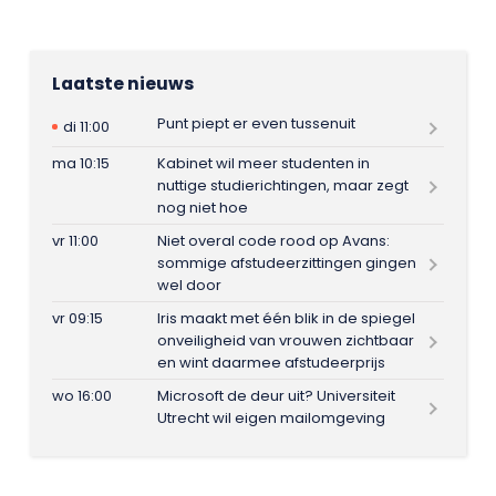
Laatste nieuws
Punt piept er even tussenuit
di 11:00
ma 10:15
Kabinet wil meer studenten in
nuttige studierichtingen, maar zegt
nog niet hoe
vr 11:00
Niet overal code rood op Avans:
sommige afstudeerzittingen gingen
wel door
vr 09:15
Iris maakt met één blik in de spiegel
onveiligheid van vrouwen zichtbaar
en wint daarmee afstudeerprijs
wo 16:00
Microsoft de deur uit? Universiteit
Utrecht wil eigen mailomgeving