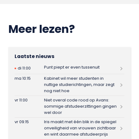
Meer lezen?
Laatste nieuws
Punt piept er even tussenuit
di 11:00
ma 10:15
Kabinet wil meer studenten in
nuttige studierichtingen, maar zegt
nog niet hoe
vr 11:00
Niet overal code rood op Avans:
sommige afstudeerzittingen gingen
wel door
vr 09:15
Iris maakt met één blik in de spiegel
onveiligheid van vrouwen zichtbaar
en wint daarmee afstudeerprijs