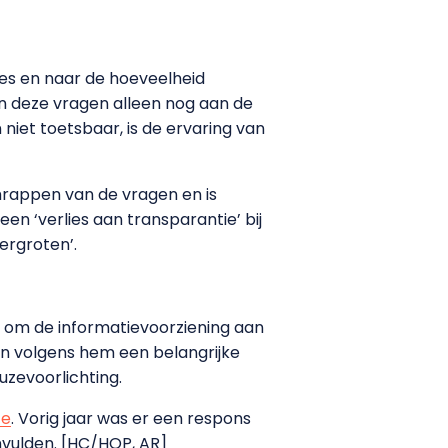
ges en naar de hoeveelheid
en deze vragen alleen nog aan de
niet toetsbaar, is de ervaring van
rappen van de vragen en is
en ‘verlies aan transparantie’ bij
ergroten’.
op om de informatievoorziening aan
ijn volgens hem een belangrijke
uzevoorlichting.
te
. Vorig jaar was er een respons
invulden. [HC/HOP, AR]