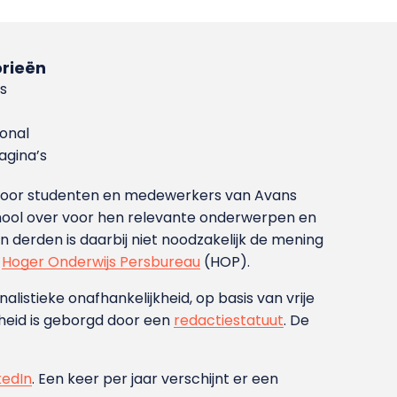
rieën
s
ional
gina’s
g voor studenten en medewerkers van Avans
ool over voor hen relevante onderwerpen en
derden is daarbij niet noodzakelijk de mening
t
Hoger Onderwijs Persbureau
(HOP).
nalistieke onafhankelijkheid, op basis van vrije
heid is geborgd door een
redactiestatuut
. De
kedIn
. Een keer per jaar verschijnt er een