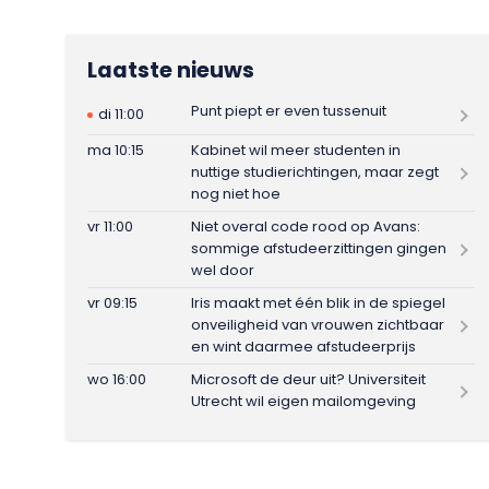
Laatste nieuws
Punt piept er even tussenuit
di 11:00
ma 10:15
Kabinet wil meer studenten in
nuttige studierichtingen, maar zegt
nog niet hoe
vr 11:00
Niet overal code rood op Avans:
sommige afstudeerzittingen gingen
wel door
vr 09:15
Iris maakt met één blik in de spiegel
onveiligheid van vrouwen zichtbaar
en wint daarmee afstudeerprijs
wo 16:00
Microsoft de deur uit? Universiteit
Utrecht wil eigen mailomgeving