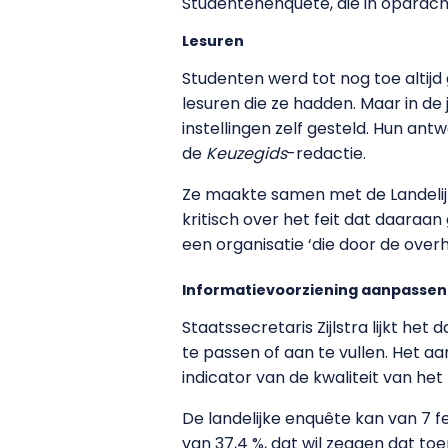
Studentenenquête, die in opdrach
Lesuren
Studenten werd tot nog toe altij
lesuren die ze hadden. Maar in d
instellingen zelf gesteld. Hun an
de
Keuzegids
-redactie.
Ze maakte samen met de Landelij
kritisch over het feit dat daaraan
een organisatie ‘die door de over
Informatievoorziening aanpassen
Staatssecretaris Zijlstra lijkt h
te passen of aan te vullen. Het a
indicator van de kwaliteit van he
De landelijke enquête kan van 7 f
van 37,4 %, dat wil zeggen dat to