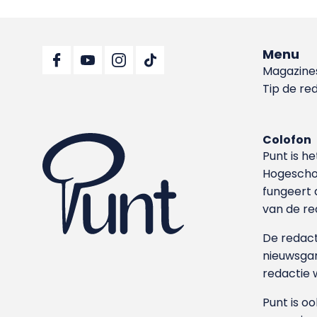
Menu
Magazine
Tip de re
Colofon
Punt is h
Hoge­sch
fungeert 
van de re
De redacti
nieuwsgar
redactie 
Punt is o