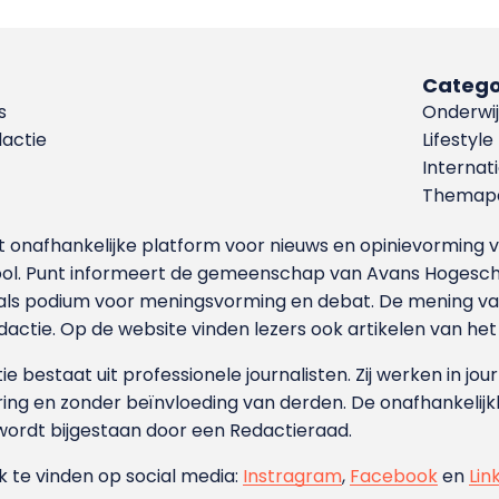
Catego
s
Onderwij
dactie
Lifestyle
Internat
Themapa
et onafhankelijke platform voor nieuws en opinievormin
ool. Punt informeert de gemeenschap van Avans Hogesch
als podium voor meningsvorming en debat. De mening van 
dactie. Op de website vinden lezers ook artikelen van he
e bestaat uit professionele journalisten. Zij werken in jour
ing en zonder beïnvloeding van derden. De onafhankelijk
wordt bijgestaan door een Redactieraad.
ok te vinden op social media:
Instragram
,
Facebook
en
Lin