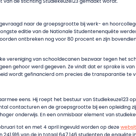
t van de stichting Studiekeuze123 gemaakt wordt.
d gevraagd naar de groepsgrootte bij werk- en hoorcolle
e jongste editie van de Nationale Studentenenquête werd
twoorden ontbreken nog voor 80 procent en zijn bovendien 
ke vereniging van schooldecanen bezwaar tegen het sch
 geen gehoor werd gegeven. Ze vindt dat er sprake is van e
heid wordt gefinancierd om precies die transparantie te v
et daarmee eens. Hij roept het bestuur van Studiekeuze123 
antal contacturen en de groepsgrootte bij een opleiding z
t hoger onderwijs. En een onmisbaar element van studieke
ebruari tot en met 4 april ingevuld worden op deze
websi
en 241.916 van de in totaal 647.146 studenten de enquête 