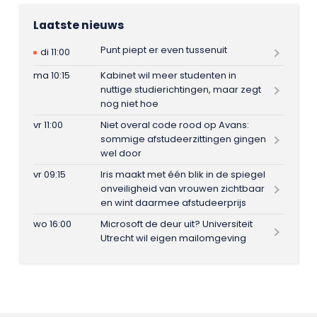
Laatste nieuws
Punt piept er even tussenuit
di 11:00
ma 10:15
Kabinet wil meer studenten in
nuttige studierichtingen, maar zegt
nog niet hoe
vr 11:00
Niet overal code rood op Avans:
sommige afstudeerzittingen gingen
wel door
vr 09:15
Iris maakt met één blik in de spiegel
onveiligheid van vrouwen zichtbaar
en wint daarmee afstudeerprijs
wo 16:00
Microsoft de deur uit? Universiteit
Utrecht wil eigen mailomgeving