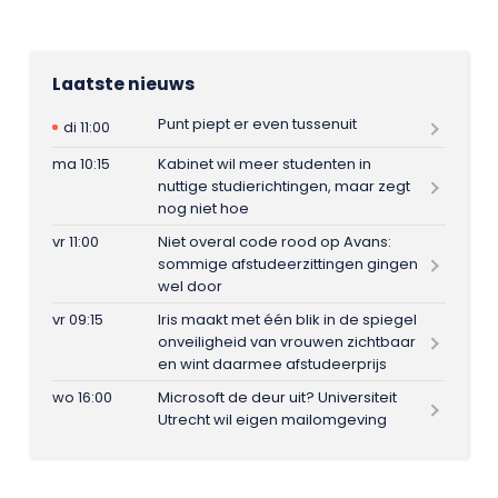
Laatste nieuws
Punt piept er even tussenuit
di 11:00
ma 10:15
Kabinet wil meer studenten in
nuttige studierichtingen, maar zegt
nog niet hoe
vr 11:00
Niet overal code rood op Avans:
sommige afstudeerzittingen gingen
wel door
vr 09:15
Iris maakt met één blik in de spiegel
onveiligheid van vrouwen zichtbaar
en wint daarmee afstudeerprijs
wo 16:00
Microsoft de deur uit? Universiteit
Utrecht wil eigen mailomgeving