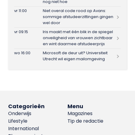
nog niet hoe
vr 11:00
Niet overal code rood op Avans:
sommige afstudeerzittingen gingen
wel door
vr 09:15
Iris maakt met één blik in de spiegel
onveiligheid van vrouwen zichtbaar
en wint daarmee afstudeerprijs
wo 16:00
Microsoft de deur uit? Universiteit
Utrecht wil eigen mailomgeving
Categorieën
Menu
Onderwijs
Magazines
Lifestyle
Tip de redactie
International