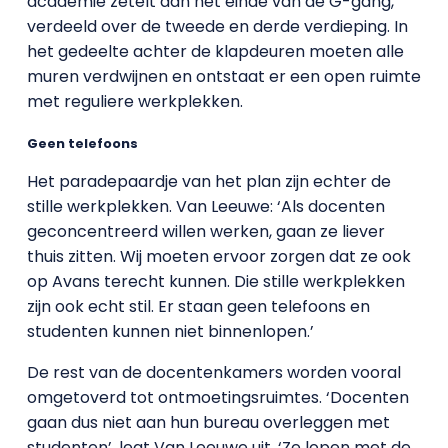
academie zetelt aan het einde van de G-gang,
verdeeld over de tweede en derde verdieping. In
het gedeelte achter de klapdeuren moeten alle
muren verdwijnen en ontstaat er een open ruimte
met reguliere werkplekken.
Geen telefoons
Het paradepaardje van het plan zijn echter de
stille werkplekken. Van Leeuwe: ‘Als docenten
geconcentreerd willen werken, gaan ze liever
thuis zitten. Wij moeten ervoor zorgen dat ze ook
op Avans terecht kunnen. Die stille werkplekken
zijn ook echt stil. Er staan geen telefoons en
studenten kunnen niet binnenlopen.’
De rest van de docentenkamers worden vooral
omgetoverd tot ontmoetingsruimtes. ‘Docenten
gaan dus niet aan hun bureau overleggen met
studenten’, legt Van Leeuwe uit. ‘Ze lopen met de