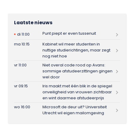
Laatste nieuws
Punt piept er even tussenuit
di 11:00
ma 10:15
Kabinet wil meer studenten in
nuttige studierichtingen, maar zegt
nog niet hoe
vr 11:00
Niet overal code rood op Avans:
sommige afstudeerzittingen gingen
wel door
vr 09:15
Iris maakt met één blik in de spiegel
onveiligheid van vrouwen zichtbaar
en wint daarmee afstudeerprijs
wo 16:00
Microsoft de deur uit? Universiteit
Utrecht wil eigen mailomgeving